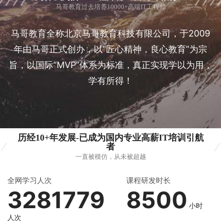
马哥教育过去培养10000+高端IT工程师
马哥教育全称北京马哥教育科技有限公司，于2009
年由马哥正式创办，以“匠心精神，良心教育”为宗
旨，以国际“MVP”体系为标准，真正实现学以为用，
学有所得！
历经10+年发展-已成为国内专业高薪IT培训引航
者
一直被模仿，从未被超越
全网学习人次
课程研发时长
3281779
8500
小时
人次