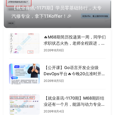
【就业喜讯-1171期】学员零基础转行，大专
汽修专业，拿下11Koffer！🎉
🔥M68期简历投递第一周，同学们
求职状态火热，老师全程跟进，帮
宝子们复盘面试！
2026年8月6日
【公开课】Go语言开发企业级
DevOps平台🔥今晚20点准时开
播！
2026年8月5日
【就业喜讯-1170期】M68期距结
业还有一个月，能源与动力专业、
零基础转行学员，率先传来捷报！
2026年8月4日