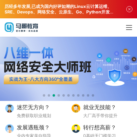
历经多年发展,已成为国内好评如潮的Linux云计算运维、
SRE、Devops、网络安全、云原生、Go、Python开发专
业人才培训机构!
迷茫无方向？
就业无技能？
免费获取职业规划
大厂高手带你提升
发展遇瓶颈？
转行想高薪？
业内专家亲自指导
0基础无门槛学习