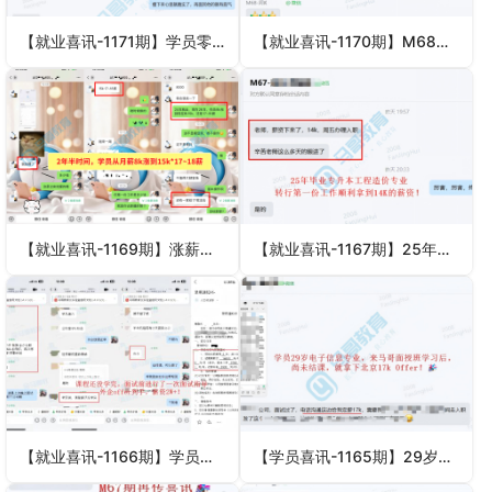
【就业喜讯-1171期】学员零基础转行，大专汽修专业，拿下11Koffer！🎉
【就业喜讯-1170期】M68期距结业还有一个月，能源与动力专业、零基础转行学员，率先传来捷报！🎉
【就业喜讯-1169期】涨薪！2年半时间，学员从月薪8k涨到15k*17~18薪！
【就业喜讯-1167期】25年毕业专升本工程造价专业转行，第一份工作顺利拿到14K薪资！
【就业喜讯-1166期】学员课程还没学完，面试前进行了一次面试指导，外企offer到手，薪资2W+！
【学员喜讯-1165期】29岁电子信息专业，来马哥面授班学习后，尚未结课，就拿下北京17K offer！