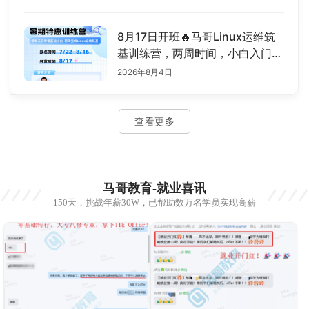
🎉
8月17日开班🔥马哥Linux运维筑
基训练营，两周时间，小白入门
+微项目实战，攒出可写进简历的
2026年8月4日
项目经验
查看更多
马哥教育-就业喜讯
150天，挑战年薪30W，已帮助数万名学员实现高薪