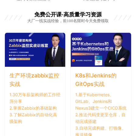
免费公开课·高质量学习资源
大厂一线实战经验，前100名限时今天免费领取
K8s和Jenkins的
生产环境zabbix监控
GitOps实战
实战
1.基于Kubernetes、
1.30万年薪架构师的工作经
GitLab、Jenkins和
历分享
Nexus3建立一个CICD系统
2.掌握Zabbix的基础架构
2.推送代码变更至仓库，自
3.了解Zabbix的自动化高
动完成搭建
级架构
3.自动完成构建、打镜像、
推送镜像