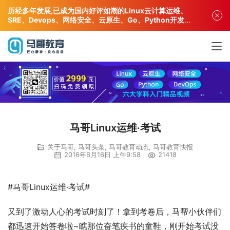
历经多年发展,已成为国内好评如潮的Linux云计算运维、
SRE、Devops、网络安全、云原生、Go、Python开发专
业人才培训机构!
马哥Linux运维·考试
关于马哥
,
马哥头条
,
马哥教育动态
,
马哥教育快报
2016年6月16日 上午9:58
21418
#马哥Linux运维·考试#
又到了激动人心的考试时刻了！拿到考卷后，马帮小伙伴们
都迅速开始答卷啦~瞧那位奋笔疾书的童鞋，刚开始考试没