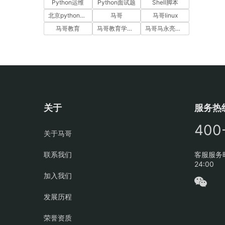
Python运维
Python面试题
Shell脚本
北京python培训
马哥
马哥linux
马哥教育
马哥教育学员故事
马哥马永亮，马哥linux讲师，马哥教育ceo
关于
服务热
400
关于马哥
联系我们
客服服务时
24:00
加入我们
发展历程
荣誉资质