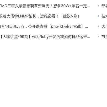
TMD三巨头最新招聘薪资曝光！想拿30W+年薪一定要这样做！
部
跟着大佬学LNMP架构，运维必看！（建议N刷）
技
6月14日晚八点，公开课直播【php代码审计实战】，预约开启
大
【大咖讲堂-99期】作为Ruby开发的我如何挑战运维（预告）
节后福