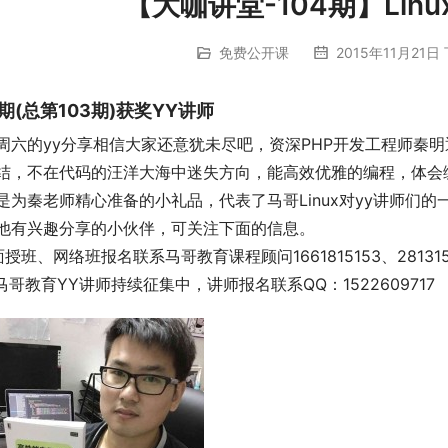
【大咖讲堂-104期】Lin
免费公开课
2015年11月21日 
期(总第103期)获奖YY讲师
周六的yy分享相信大家还意犹未尽吧，资深PHP开发工程师秦
结，不在代码的汪洋大海中迷失方向，能高效优雅的编程，体会
是为秦老师精心准备的小礼品，代表了马哥Linux对yy讲师们的
他有兴趣分享的小伙伴，可关注下面的信息。
.面授班、网络班报名联系马哥教育课程顾问1661815153、28131505
.马哥教育YY讲师持续征集中，讲师报名联系QQ：1522609717