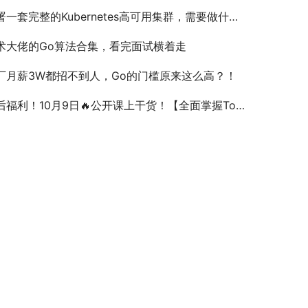
署一套完整的Kubernetes高可用集群，需要做什么？
术大佬的Go算法合集，看完面试横着走
厂月薪3W都招不到人，Go的门槛原来这么高？！
利！10月9日🔥公开课上干货！【全面掌握Tomcat构建高效Java web应用的利器】