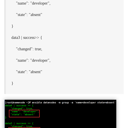
"name": "developer",
"state": "absent"
}
data3 | success>> {
"changed": true,
"name": "developer",
"state": "absent"
}