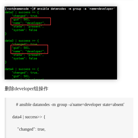
删除developer组操作
# ansible datanodes -m group -a'name=developer state=absent'
data4 | success>> {
"changed": true,