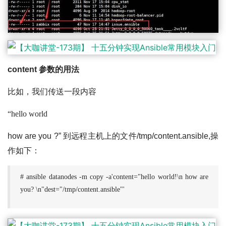
content 参数的用法
比如，我们传送一段内容
“hello world
how are you ?” 到远程主机上的文件/tmp/content.ansible,操
作如下：
# ansible datanodes -m copy -a'content="hello world!\n how are
you? \n"dest="/tmp/content.ansible"'