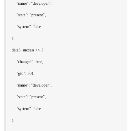
"name": "developer",
"state": "present",
"system": false
}
data3| success >> {
"changed": true,
"gid": 501,
"name": "developer",
"state": "present",
"system": false
}