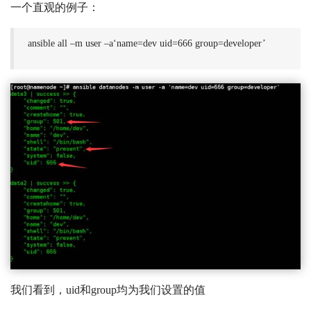
一个直观的例子：
ansible all –m user –a‘name=dev uid=666 group=developer’
我们看到，uid和group均为我们设置的值