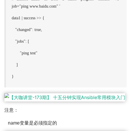
job="ping www.baidu.com" '
data1 | success >> {
"changed": true,
"jobs": [
"ping test"
]
}
注意：
name变量是必须指定的