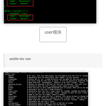
user模块
ansible-doc user