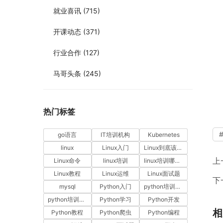
就业喜讯
(715)
开课动态
(371)
行业合作
(127)
马哥头条
(245)
热门标签
go语言
IT培训机构
Kubernetes
linux
Linux入门
Linux到底该怎样学？
上
Linux命令
linux培训
linux培训哪家好
Linux教程
Linux运维
Linux面试题
下
mysql
Python入门
python培训哪家好
python培训排名
Python学习
Python开发
相
Python教程
Python爬虫
Python编程