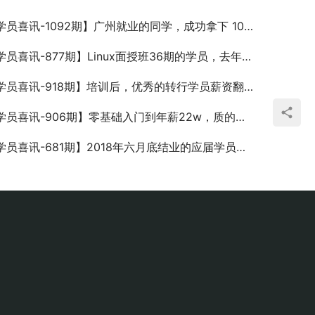
员喜讯-1092期】广州就业的同学，成功拿下 10K 的好薪资
员喜讯-877期】Linux面授班36期的学员，去年毕业的专科生，成功收获月薪12K！
员喜讯-918期】培训后，优秀的转行学员薪资翻倍，学的好就是不愁工作！
喜讯-906期】零基础入门到年薪22w，质的飞跃 python运维开发工程师火热招生中~
喜讯-681期】2018年六月底结业的应届学员，顺利通过京东面试，知识学到了，机会抓住了，入职大公司就这么成了