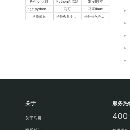
Python运维
Python面试题
Shell脚本
北京python培训
马哥
马哥linux
马哥教育
马哥教育学员故事
马哥马永亮，马哥linux讲师，马哥教育ceo
关于
服务热
400
关于马哥