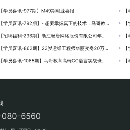
【学员喜讯-977期】M49期就业喜报
【学
【学员喜讯-792期】- 想要掌握真正的技术，马哥教育是首选，刚毕业学员三家企业任选，轻松就业！
【学
【招聘福利-238期】浙江畅唐网络股份有限公司年薪13万招聘Linux维工程师
【学
【学员喜讯-862期】23岁运维工程师华丽变身20万年薪运维开发
【学员
【学员喜讯-1065期】马哥教育高端GO语言实战班应届生转正19K
【学员
线
-080-6560