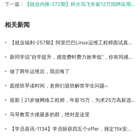
下一篇：
【就业内推-272期】科大讯飞年薪12万招聘应用系统Linux运维工程师
相关新闻
【就业福利-257期】阿里巴巴Linux运维工程师面试真题曝光
新同学说“自学提升，感觉费时费力效率低”，你有同感吗？
做了两年运维后，我后悔了
面授班早读时间，老师们巡班解答学生问题~
迎新 | 21岁做网络工程师，年薪15万，为求25万高薪选择学Linux
马哥教育大佬最多的群，绝对是这里
【学员喜讯-1134】学员斩获四五个offer，择定15k安全岗！体系化学习，就是面试时的最大底气！