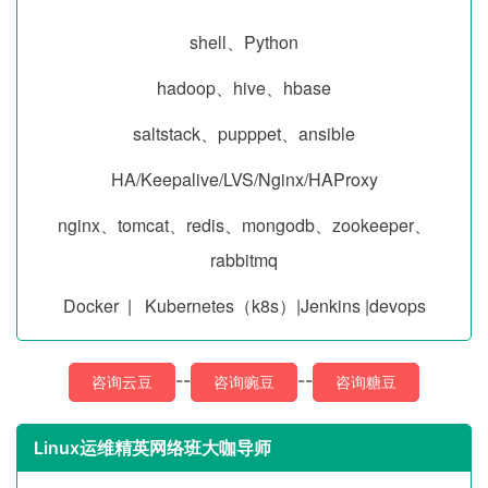
shell、Python
hadoop、hive、hbase
saltstack、pupppet、ansible
HA/Keepalive/LVS/Nginx/HAProxy
nginx、tomcat、redis、mongodb、zookeeper、
rabbitmq
Docker | Kubernetes（k8s）|Jenkins |devops
--
--
咨询云豆
咨询豌豆
咨询糖豆
Linux运维精英网络班大咖导师