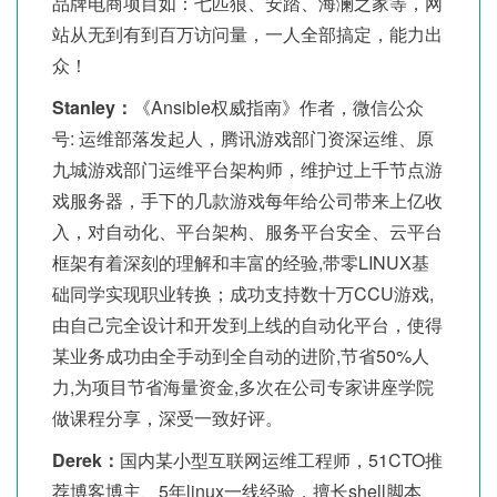
品牌电商项目如：七匹狼、安踏、海澜之家等，网
站从无到有到百万访问量，一人全部搞定，能力出
众！
Stanley：
《Ansible权威指南》作者，微信公众
号: 运维部落发起人，腾讯游戏部门资深运维、原
九城游戏部门运维平台架构师，维护过上千节点游
戏服务器，手下的几款游戏每年给公司带来上亿收
入，对自动化、平台架构、服务平台安全、云平台
框架有着深刻的理解和丰富的经验,带零LINUX基
础同学实现职业转换；成功支持数十万CCU游戏,
由自己完全设计和开发到上线的自动化平台，使得
某业务成功由全手动到全自动的进阶,节省50%人
力,为项目节省海量资金,多次在公司专家讲座学院
做课程分享，深受一致好评。
Derek：
国内某小型互联网运维工程师，51CTO推
荐博客博主、5年linux一线经验，擅长shell脚本、