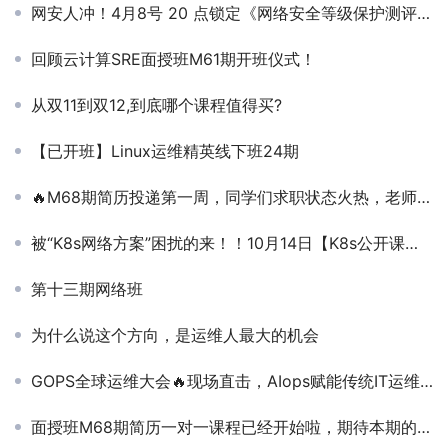
网安人冲！4月8号 20 点锁定《网络安全等级保护测评更新解读》公开课！
回顾云计算SRE面授班M61期开班仪式！
从双11到双12,到底哪个课程值得买?
【已开班】Linux运维精英线下班24期
🔥M68期简历投递第一周，同学们求职状态火热，老师全程跟进，帮宝子们复盘面试！
被“K8s网络方案”困扰的来！！10月14日【K8s公开课】网络难题一站解决。 [加油]十六年资深讲师直播拆解，运维|开发必来！
第十三期网络班
为什么说这个方向，是运维人最大的机会
GOPS全球运维大会🔥现场直击，AIops赋能传统IT运维！
面授班M68期简历一对一课程已经开始啦，期待本期的高薪就业数据！💪