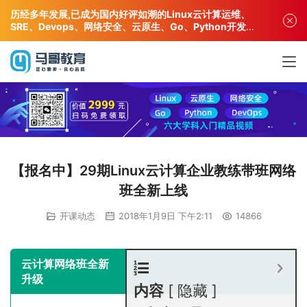
历经多年发展,已成为国内好评如潮的Linux云计算运维、
SRE、Devops、网络安全、云原生、Go、Python开发专
业人才培训机构!
【报名中】29期Linux云计算企业教练带班网络
班全新上线
开课动态
2018年1月9日 下午2:11
14866
云计算网络班全新
升级
内容
隐藏