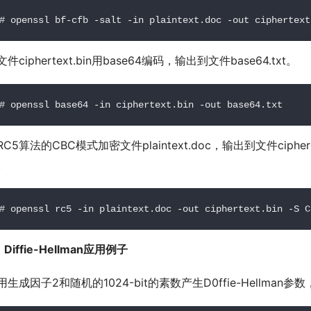
# openssl bf-cfb -salt -in plaintext.doc -out ciphertext
件ciphertext.bin用base64编码，输出到文件base64.txt。
# openssl base64 -in ciphertext.bin -out base64.txt
RC5算法的CBC模式加密文件plaintext.doc，输出到文件ciphert
。
# openssl rc5 -in plaintext.doc -out ciphertext.bin -S C
Diffie-Hellman应用例子
用生成因子2和随机的1024-bit的素数产生D0ffie-Hellman参