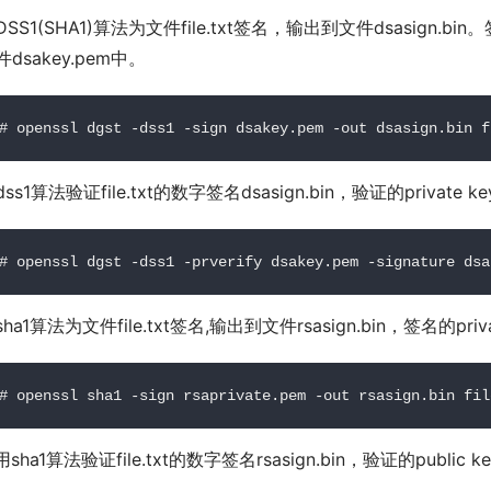
DSS1(SHA1)算法为文件file.txt签名，输出到文件dsasign.b
件dsakey.pem中。
# openssl dgst -dss1 -sign dsakey.pem -out dsasign.bin f
dss1算法验证file.txt的数字签名dsasign.bin，验证的private
# openssl dgst -dss1 -prverify dsakey.pem -signature dsa
ha1算法为文件file.txt签名,输出到文件rsasign.bin，签名的priv
# openssl sha1 -sign rsaprivate.pem -out rsasign.bin fil
用sha1算法验证file.txt的数字签名rsasign.bin，验证的public 