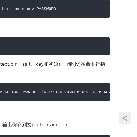
.bin -pass 
env
:PASSWORD
ext.bin，salt、key和初始化向量(iv)在命令行指
62CB1D49F158ADC -iv E9EDACA1BD7090C6 -K 89D4B1678D604FAA
数，输出保存到文件dhparam.pem