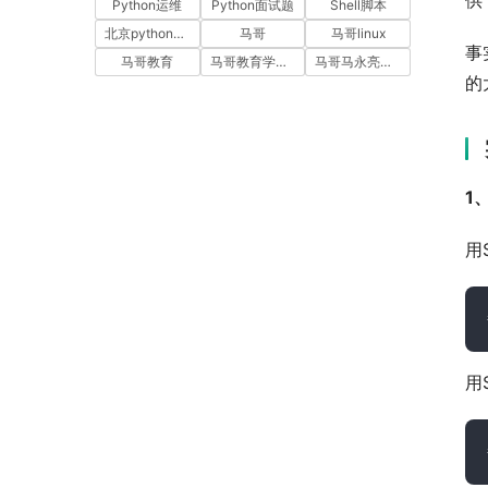
供
Python运维
Python面试题
Shell脚本
北京python培训
马哥
马哥linux
事
马哥教育
马哥教育学员故事
马哥马永亮，马哥linux讲师，马哥教育ceo
的
1
用
用