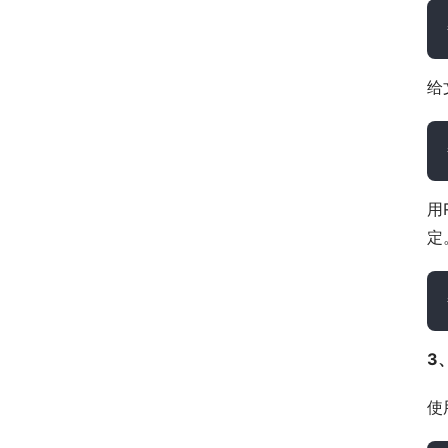
给文
用
定
3、
使