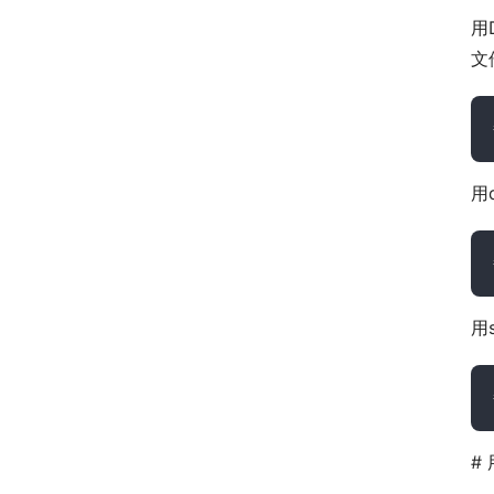
用
文
用
用s
# 