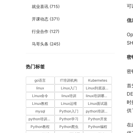
可
就业喜讯
(715)
开课动态
(371)
信
行业合作
(127)
O
S
马哥头条
(245)
密
热门标签
密
go语言
IT培训机构
Kubernetes
首
linux
Linux入门
Linux到底该怎样学？
D
Linux命令
linux培训
linux培训哪家好
时
Linux教程
Linux运维
Linux面试题
供
mysql
Python入门
python培训哪家好
python培训排名
Python学习
Python开发
在
Python教程
Python爬虫
Python编程