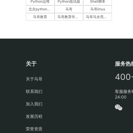
Python运维
Python面试题
Shell脚本
北京python培训
马哥
马哥linux
马哥教育
马哥教育学员故事
马哥马永亮，马哥linux讲师，马哥教育ceo
关于
服务热
400
关于马哥
联系我们
客服服务时
24:00
加入我们
发展历程
荣誉资质