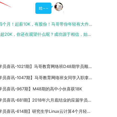
个月！起薪10K，有股份！马哥带你年轻有大作为！
超20K，你还在观望什么呢？成功源于相信，始于决定！
员喜讯-1021期】马哥教育网络班D48期学员顺利就业-郑州14x16薪
学员喜讯-1047期】马哥教育网络班女同学入职拿到12k薪资
学员喜讯-967期】M48期的高中小伙喜获18K
喜讯-681期】2018年六月底结业的应届学员，顺利通过京东面试，知识学到了，机会抓住了，入职大公司就这么成了
员喜讯-614期】研究生学Linux云计算4个月轻松年薪13万