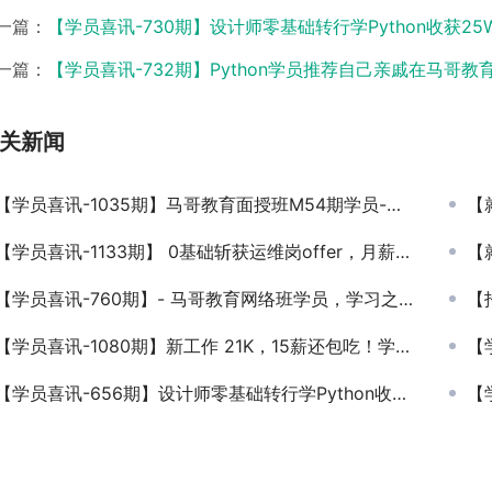
一篇：
【学员喜讯-730期】设计师零基础转行学Python收获
一篇：
【学员喜讯-732期】Python学员推荐自己亲戚在马哥教
关新闻
【学员喜讯-1035期】马哥教育面授班M54期学员-结业后回老家找工作顺利就业啦
【就业
【学员喜讯-1133期】 0基础斩获运维岗offer，月薪1W，未来可期！
【就
【学员喜讯-760期】- 马哥教育网络班学员，学习之前6k，学习之后综合13k，只要努力，网络班学完之后同样可以翻倍!
【招
【学员喜讯-1080期】新工作 21K，15薪还包吃！学员再次报喜比之前一年多赚10W
【学
【学员喜讯-656期】设计师零基础转行学Python收获25W年薪
【学员