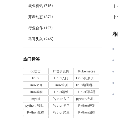
就业喜讯
(715)
上
下
开课动态
(371)
行业合作
(127)
相
马哥头条
(245)
热门标签
go语言
IT培训机构
Kubernetes
linux
Linux入门
Linux到底该怎样学？
Linux命令
linux培训
linux培训哪家好
Linux教程
Linux运维
Linux面试题
mysql
Python入门
python培训哪家好
python培训排名
Python学习
Python开发
Python教程
Python爬虫
Python编程