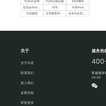
Python运维
Python面试题
Shell脚本
北京python培训
马哥
马哥linux
马哥教育
马哥教育学员故事
马哥马永亮，马哥linux讲师，马哥教育ceo
关于
服务热
400
关于马哥
联系我们
客服服务时
24:00
加入我们
发展历程
荣誉资质