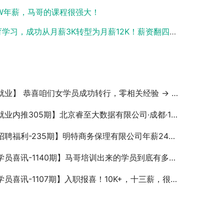
25W年薪，马哥的课程很强大！
育学习，成功从月薪3K转型为月薪12K！薪资翻四倍！
】 恭喜咱们女学员成功转行，零相关经验 → 斩获月薪12K+ Offer！方向比努力更重要，再次印证！
业内推305期】北京睿至大数据有限公司·成都·12-24k·Python工程师
聘福利-235期】明特商务保理有限公司年薪24万招聘Linux高级运维工程师
员喜讯-1140期】马哥培训出来的学员到底有多优秀呢？能让百度的面试官青睐！
喜讯-1107期】入职报喜！10K+，十三薪，很满意！之前工作和技术不沾边，经过系统学习，找到满意工作！新旅程开启！