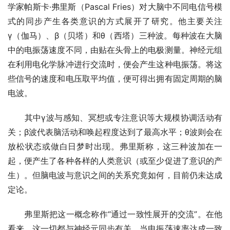
学家帕斯卡·弗里斯（Pascal Fries）对大脑中不同电信号模
式的同步产生各类意识的方式展开了研究。他主要关注
γ（伽马）、β（贝塔）和θ（西塔）三种波。每种波在大脑
中的电振荡速度不同，由贴在头骨上的电极测量。神经元组
在利用电化学脉冲进行交流时，便会产生这种电振荡。将这
些信号的速度和电压取平均值，便可得出拥有固定周期的脑
电波。
其中γ波与感知、冥想或专注意识等大规模协调活动有
关；β波代表脑活动和唤起程度达到了最高水平；θ波则会在
放松状态或做白日梦时出现。弗里斯称，这三种波加在一
起，便产生了各种各样的人类意识（或至少促进了意识的产
生）。但脑电波与意识之间的关系究竟如何，目前仍未达成
定论。
弗里斯把这一概念称作“通过一致性展开的交流”。在他
看来，这一切都与神经元同步有关。当电振荡速率达成一致