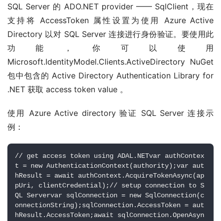
SQL Server 的 ADO.NET provider —— SqlClient，现在
支持将 AccessToken 属性设置为使用 Azure Active
Directory 以对 SQL Server 连接进行身份验证。要使用此
功能，你可以使用
Microsoft.IdentityModel.Clients.ActiveDirectory NuGet
包中包含的 Active Directory Authentication Library for
.NET 获取 access token value 。
使用 Azure Active directory 验证 SQL Server 连接示
例：
// get access token using ADAL.NETvar authContex
t = new AuthenticationContext(authority);var aut
hResult = await authContext.AcquireTokenAsync(ap
pUri, clientCredential);// setup connection to S
QL Servervar sqlConnection = new SqlConnection(c
onnectionString);sqlConnection.AccessToken = aut
hResult.AccessToken;await sqlConnection.OpenAsyn