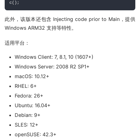
c();
此外，该版本还包含 Injecting code prior to Main，提供
Windows ARM32 支持等特性。
适用平台：
Windows Client: 7, 8.1, 10 (1607+)
Windows Server: 2008 R2 SP1+
macOS: 10.12+
RHEL: 6+
Fedora: 26+
Ubuntu: 16.04+
Debian: 9+
SLES: 12+
openSUSE: 42.3+