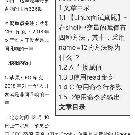
10日，这里是马哥教
1
文章目录
育新闻快报326期。
1.1
【Linux面试真题】-
本期重点关注：
苹果
在shell中变量的赋值有
CEO库克：2018年
四种方法，其中，采用
对于华人开发者是非
name=12的方法称为
同凡响的一年
什么 ？
【快报内容】
1.2
A 直接赋值
1.3
B使用read命令
1.
苹果CEO库克：
2018年对于华人开
1.4
C 使用命令行参数
发者是非同凡响的一
1.5
D使用命令的输出
年
文章目录
北京时间 12 月 10
日上午消息，苹果公
司 CEO 蒂姆·库克（Tim Cook）使用其最新款的 iPhone