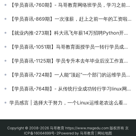
【学员喜讯-760期】- 马哥教育网络班学员，学习之前6k，学习之后综合13k，只要努力，网络班学完之后同样可以翻倍!
【学员喜讯-869期】一次涨薪，赶上之前一年的工资啦，马帮学子真优秀！
【就业内推-273期】科大讯飞年薪14万招聘Python开发运维工程师
【学员喜讯-1051期】马哥教育面授学员一转行学员成功入职，月薪14k
【学员喜讯-1125期】学员专升本去年毕业后没工作直接来马哥学习的，一举斩获14k offer！
【学员喜讯-724期】一人能“顶起”一个部门的运维学员年薪50W14.5薪！
【学员喜讯-764期】- 从传统行业成功转行学习linux网络班收获18W年薪 ！多努力就有多幸运！
学员感言 | 选择大于努力，一个Linux运维老农这么看学习
Copyright © 2008-2026
马哥教育
https://www.magedu.com 版权所有
京
ICP备16064699号-2
Powered by 马哥教育 |
网站地图