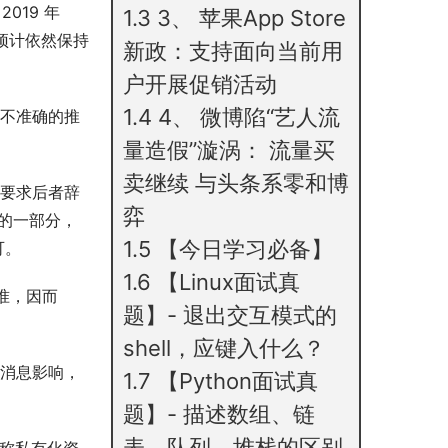
019 年
1.3
3、 苹果App Store
预计依然保持
新政：支持面向当前用
户开展促销活动
1.4
4、 微博陷“艺人流
不准确的推
量造假”漩涡： 流量买
卖继续 与头条系零和博
要求后者辞
弈
议的一部分，
1.5
【今日学习必备】
可。
1.6
【Linux面试真
准，因而
题】- 退出交互模式的
shell，应键入什么？
消息影响，
1.7
【Python面试真
题】- 描述数组、链
表、队列、堆栈的区别