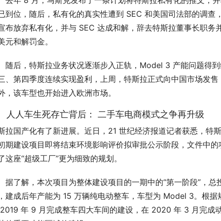
年 8 月，马斯克发布了一条计划将特斯拉私有化的推文，并
已到位，随后，私有化的真实性遭到 SEC 和美国司法部的调查
宣布放弃私有化，并与 SEC 达成和解，辞去特斯拉董事长职务并支
美元和解罚金。
后，特斯拉业务状况逐渐步入正轨，Model 3 产能问题得
三、第四季度连续实现盈利，上周，特斯拉正式向中国市场发售 Mo
外，该车型也开始进入欧洲市场。
、 人人车生死存亡背后： 二手车电商模式之争再升级
斯拉国产化有了新进展。近日，21 世纪经济报道记者获悉，特
初期建设项目即将结束环境影响评价拟审批公示阶段，文件中的
了这座“超级工厂”更为细致的规划。
了解，本次项目为整体建设项目的一期中的“第一阶段”，总投资
，建成后年产能为 15 万辆纯电动整车，车型为 Model 3。根
 2019 年 9 月完成整车四大车间的建设，在 2020 年 3 月完