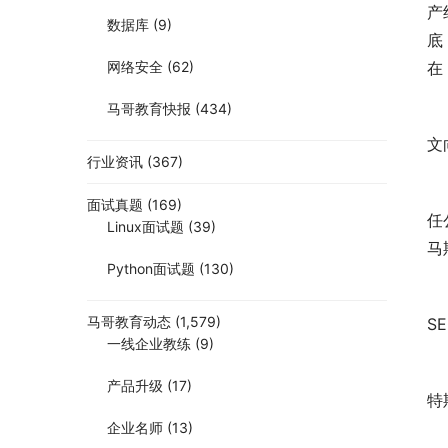
产
数据库
(9)
底
网络安全
(62)
在
马哥教育快报
(434)
S
文
行业资讯
(367)
去
面试真题
(169)
任
Linux面试题
(39)
马
Python面试题
(130)
由
马哥教育动态
(1,579)
S
一线企业教练
(9)
目
产品升级
(17)
特
企业名师
(13)