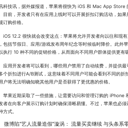
讯科技讯，据外媒报道，苹果将很快为 iOS 和 Mac App St
。目前，开发者只有在应用上线时可以开展折扣订购活动，如果
规订购价格。
OS 12.2 很快就会改变这点：苹果将允许开发者向以往和
，包括节假日、应用/游戏发布周年纪念等时候临时降价。此外
以执行 10 种不同的促销价格，从而面向不同用户群体提供更有
用开发者将可以看到，哪些用户禁用了自动续费，并提供最可
多个折扣进行A/B测试，这意味着不同用户可能会看到不同的折扣。促
用户将无法明确知晓其他用户是否获得了更优惠的价格。
果近期采取了一些措施，让需要访问和管理订购的 iPhone 和
发者在向客户展示订购计划时确保清晰易懂。不过，苹果也必须
种方式。
、 微博陷“艺人流量造假”漩涡： 流量买卖继续 与头条系