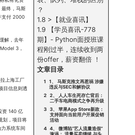
称私有化资
，最终，马斯
？
付 2000
1.8
>【就业喜讯】
1.9
【学员喜讯-778
期】- Python面授班课
到缓解，去年
del 3，
程刚过半，连续收到两
份offer，薪资翻倍 ！
文章目录
斯拉上海工厂
1、 马斯克推文再惹祸 涉嫌
违反与SEC和解协议
项目信息则透
2、 人人车生死存亡背后：
二手车电商模式之争再升级
3、 苹果App Store新政：
 140 亿
支持面向当前用户开展促销
据规划，项目将
活动
成动力系统车间
4、 微博陷“艺人流量造假”
漩涡： 流量买卖继续 与头