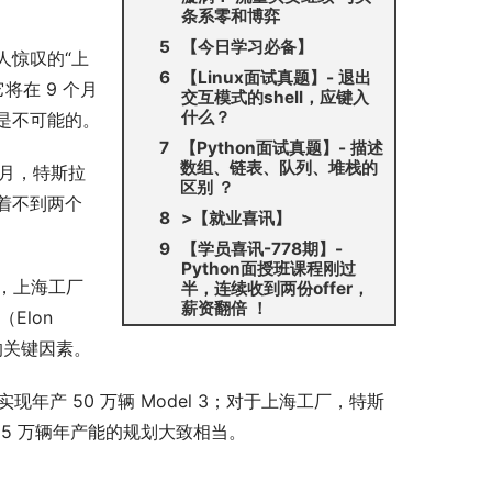
条系零和博弈
【今日学习必备】
惊叹的“上
【Linux面试真题】- 退出
将在 9 个月
交互模式的shell，应键入
什么？
是不可能的。
【Python面试真题】- 描述
数组、链表、队列、堆栈的
月，特斯拉
区别 ？
着不到两个
>【就业喜讯】
【学员喜讯-778期】-
Python面授班课程刚过
，上海工厂
半，连续收到两份offer，
薪资翻倍 ！
Elon
的关键因素。
产 50 万辆 Model 3；对于上海工厂，特斯
述 15 万辆年产能的规划大致相当。