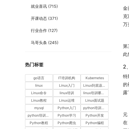
去
就业喜讯
(715)
金
克
开课动态
(371)
万
行业合作
(127)
随
马哥头条
(245)
第
此
热门标签
2
特
go语言
IT培训机构
Kubernetes
的
linux
Linux入门
Linux到底该怎样学？
露
Linux命令
linux培训
linux培训哪家好
Linux教程
Linux运维
Linux面试题
据
mysql
Python入门
python培训哪家好
元
python培训排名
Python学习
Python开发
在
Python教程
Python爬虫
Python编程