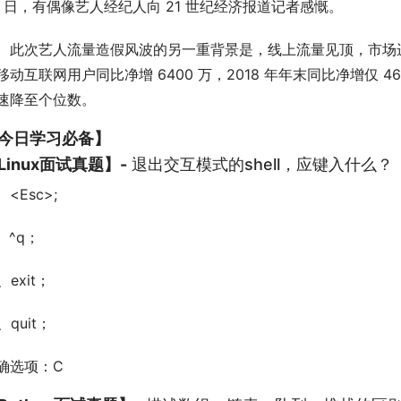
5 日，有偶像艺人经纪人向 21 世纪经济报道记者感慨。
次艺人流量造假风波的另一重背景是，线上流量见顶，市场进入存量博
移动互联网用户同比净增 6400 万，2018 年年末同比净增仅
速降至个位数。
今日学习必备】
Linux面试真题】-
退出交互模式的shell，应键入什么？
、<Esc>;
 、^q；
、exit；
、quit；
确选项：C