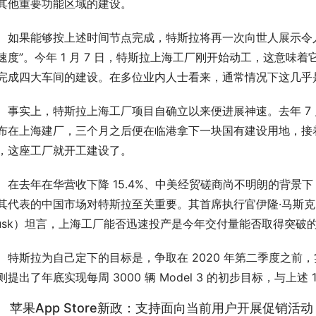
其他重要功能区域的建设。
果能够按上述时间节点完成，特斯拉将再一次向世人展示令人
速度”。今年 1 月 7 日，特斯拉上海工厂刚开始动工，这意味着它
完成四大车间的建设。在多位业内人士看来，通常情况下这几乎
实上，特斯拉上海工厂项目自确立以来便进展神速。去年 7 
布在上海建厂，三个月之后便在临港拿下一块国有建设用地，接
，这座工厂就开工建设了。
去年在华营收下降 15.4%、中美经贸磋商尚不明朗的背景下
其代表的中国市场对特斯拉至关重要。其首席执行官伊隆·马斯克（
usk）坦言，上海工厂能否迅速投产是今年交付量能否取得突破
斯拉为自己定下的目标是，争取在 2020 年第二季度之前，实现年
则提出了年底实现每周 3000 辆 Model 3 的初步目标，与上
、 苹果App Store新政：支持面向当前用户开展促销活动