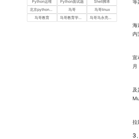
等
Python运维
Python面试题
Shell脚本
北京python培训
马哥
马哥linux
如
马哥教育
马哥教育学员故事
马哥马永亮，马哥linux讲师，马哥教育ceo
海
内
事
宣
月
在
及
M
特
拉
3