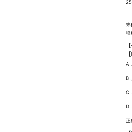
2
此
末
增
【
【
A 
B
C 
D 
正