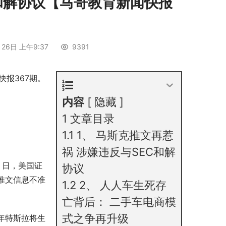
和解协议【马哥教育新闻快报
26日 上午9:37
9391
快报367期。
内容
隐藏
1
文章目录
1.1
1、 马斯克推文再惹
祸 涉嫌违反与SEC和解
 日，美国证
协议
则推文信息不准
1.2
2、 人人车生死存
亡背后： 二手车电商模
式之争再升级
年特斯拉将生