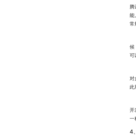
腾
能
常
i
候
可
应
对
此
苹
开
一
4