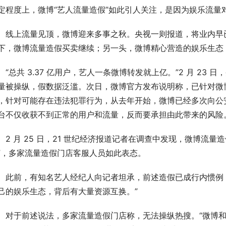
定程度上，微博“艺人流量造假”如此引人关注，是因为娱乐流量
上流量见顶，微博迎来多事之秋。央视一则报道，将业内早已
下，微博流量造假买卖继续；另一头，微博精心营造的娱乐生态，
总共 3.37 亿用户，艺人一条微博转发就上亿。”2 月 23
量被操纵，假数据泛滥。次日，微博官方发布说明称，已针对微
，针对可能存在违法犯罪行为，从去年开始，微博已经多次向公
台不仅收获不到正常的用户和流量，反而要承担由此带来的风险
 月 25 日，21 世纪经济报道记者在调查中发现，微博流量造
”，多家流量造假门店客服人员如此表态。
前，有知名艺人经纪人向记者坦承，前述造假已成行内惯例，
己的娱乐生态，背后有大量资源互换。”
于前述说法，多家流量造假门店称，无法操纵热搜。“微博和大