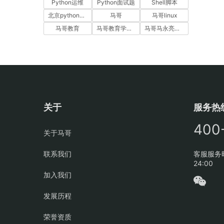
Python运维
Python面试题
Shell脚本
北京python培训
马哥
马哥linux
马哥教育
马哥教育学员故事
马哥马永亮，马哥linux讲师，马哥教育ceo
关于
服务热
400
关于马哥
联系我们
客服服务时
24:00
加入我们
发展历程
荣誉资质