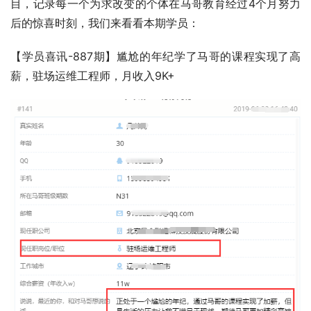
目，记录每一个为求改变的个体在马哥教育经过4个月努力
后的惊喜时刻，我们来看看本期学员：
【学员喜讯-887期】尴尬的年纪学了马哥的课程实现了高
薪，驻场运维工程师，月收入9K+