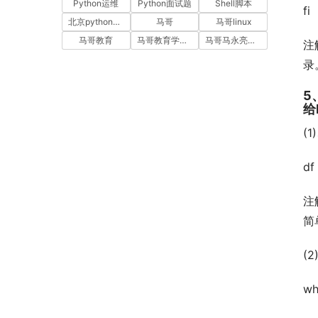
Python运维
Python面试题
Shell脚本
fi
北京python培训
马哥
马哥linux
马哥教育
马哥教育学员故事
马哥马永亮，马哥linux讲师，马哥教育ceo
注
录
5
给L
(
df
注
简
(
wh