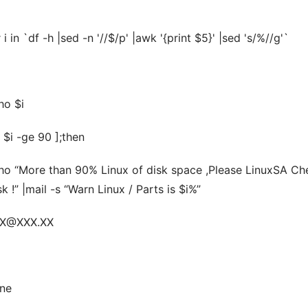
 i in `df -h |sed -n '//$/p' |awk '{print $5}' |sed 's/%//g'`
ho $i
[ $i -ge 90 ];then
ho “More than 90% Linux of disk space ,Please LinuxSA Ch
sk !” |mail -s “Warn Linux / Parts is $i%”
X@XXX.XX
ne