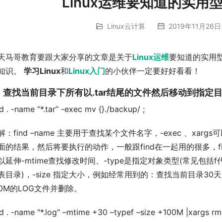
Linux运维要知道的实用型
Linux云计算
2019年11月26日 
天马哥教育要跟大家分享的文章是关于
Linux运维
要知道的实用
知识。
学习Linux
和
Linux入门
的小伙伴一定要好好看看！
、查找当前目录下所有以.tar结尾的文件然后移动到指定
nd . -name “*.tar” -exec mv {}./backup/ ;
解：find –name 主要用于查找某个文件名字，-exec 、xarg
面的结果，然后将要执行的动作，一般跟find在一起用的很多，fi
以延伸-mtime查找修改时间、-type是指定对象类型(常见包括f
表目录)，-size 指定大小，例如经常用到的：查找当前目录30
00M的LOG文件并删除。
nd . -name "*.log" –mtime +30 –typef –size +100M |xargs rm 