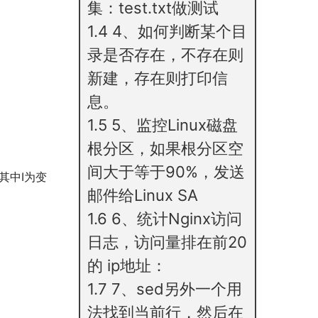
集：test.txt做测试
：
1.4
4、如何判断某个目
录是否存在，不存在则
新建，存在则打印信
息。
1.5
5、监控Linux磁盘
根分区，如果根分区空
间大于等于90%，发送
式，其中I为变
邮件给Linux SA
1.6
6、统计Nginx访问
日志，访问量排在前20
的 ip地址：
1.7
7、sed另外一个用
法找到当前行，然后在