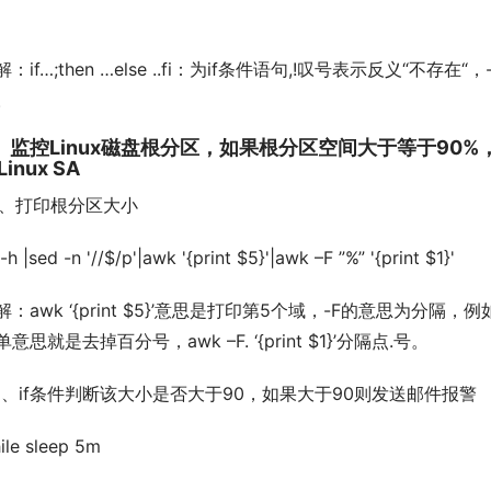
解：if…;then …else ..fi：为if条件语句,!叹号表示反义“不存在“
。
、监控Linux磁盘根分区，如果根分区空间大于等于90%
inux SA
1)、打印根分区大小
 -h |sed -n '//$/p'|awk '{print $5}'|awk –F ”%” '{print $1}'
解：awk ‘{print $5}’意思是打印第5个域，-F的意思为分隔，
单意思就是去掉百分号，awk –F. ‘{print $1}’分隔点.号。
2)、if条件判断该大小是否大于90，如果大于90则发送邮件报警
ile sleep 5m