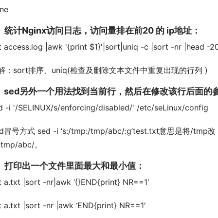
ne
、统计Nginx访问日志，访问量排在前20 的 ip地址：
t access.log |awk '{print $1}'|sort|uniq -c |sort -nr |head -2
解：sort排序、uniq(检查及删除文本文件中重复出现的行列 )
、sed另外一个用法找到当前行，然后在修改该行后面的
d -i '/SELINUX/s/enforcing/disabled/' /etc/seLinux/config
d冒号方式 sed -i ‘s:/tmp:/tmp/abc/:g’test.txt意思是将/tmp改
tmp/abc/。
、打印出一个文件里面最大和最小值：
t a.txt |sort -nr|awk ‘{}END{print} NR==1′
t a.txt |sort -nr |awk ‘END{print} NR==1′