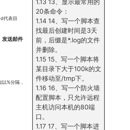
1.13
13、显示最常用的
20条命令：
，-d代表目
1.14
14、写一个脚本查
找最后创建时间是3天
，发送邮件
前，后缀是*.log的文件
并删除。
1.15
15、写一个脚本将
某目录下大于100k的文
件移动至/tmp下。
例如以%分隔，
1.16
16、写一个防火墙
配置脚本，只允许远程
主机访问本机的80端
口。
1.17
17、写一个脚本进