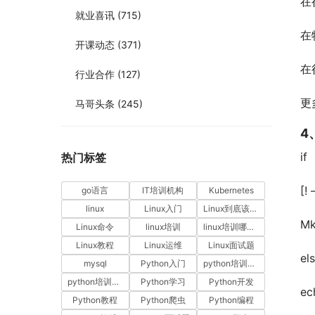
在行
就业喜讯
(715)
在特
开课动态
(371)
在行
行业合作
(127)
更
马哥头条
(245)
4
if
热门标签
[!
go语言
IT培训机构
Kubernetes
linux
Linux入门
Linux到底该怎样学？
Mk
Linux命令
linux培训
linux培训哪家好
Linux教程
Linux运维
Linux面试题
el
mysql
Python入门
python培训哪家好
python培训排名
Python学习
Python开发
ec
Python教程
Python爬虫
Python编程