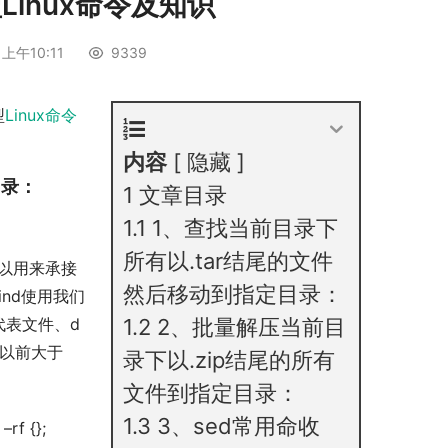
Linux命令及知识
上午10:11
9339
型
Linux命令
内容
隐藏
目录：
1
文章目录
1.1
1、查找当前目录下
所有以.tar结尾的文件
s可以用来承接
然后移动到指定目录：
nd使用我们
代表文件、d
1.2
2、批量解压当前目
天以前大于
录下以.zip结尾的所有
文件到指定目录：
1.3
3、sed常用命收
–rf {};