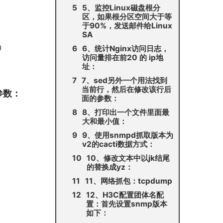
5、监控Linux磁盘根分
区，如果根分区空间大于等
于90%，发送邮件给Linux
SA
0
6、统计Nginx访问日志，
访问量排在前20 的 ip地
址：
7、sed另外一个用法找到
当前行，然后在修改该行后
参数：
面的参数：
8、打印出一个文件里面最
大和最小值：
9、使用snmpd抓取版本为
v2的cacti数据方式：
10、修改文本中以jk结尾
的替换成yz：
11、网络抓包：tcpdump
12、H3C配置团体名配
置：首先设置snmp版本
如下：