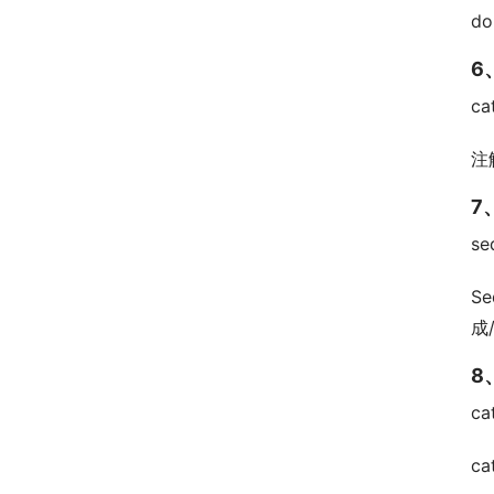
do
6
ca
注
7
se
Se
成/
8
ca
ca