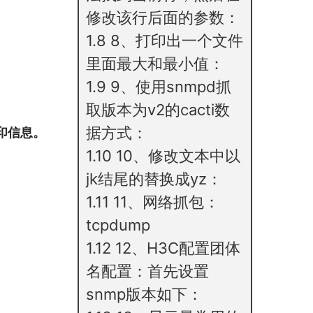
修改该行后面的参数：
1.8
8、打印出一个文件
里面最大和最小值：
1.9
9、使用snmpd抓
取版本为v2的cacti数
据方式：
印信息。
1.10
10、修改文本中以
jk结尾的替换成yz：
1.11
11、网络抓包：
tcpdump
1.12
12、H3C配置团体
名配置：首先设置
snmp版本如下：