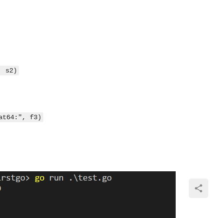
,
s2
)
t64:"
,
f3
)