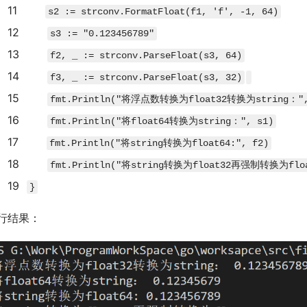
11
s2
:=
strconv
.
FormatFloat
(
f1
,
'f'
,
-
1
,
64
)
12
s3
:=
"0.123456789"
13
f2
,
_
:=
strconv
.
ParseFloat
(
s3
,
64
)
14
f3
,
_
:=
strconv
.
ParseFloat
(
s3
,
32
)
15
fmt
.
Println
(
"将浮点数转换为float32转换为string："
16
fmt
.
Println
(
"将float64转换为string："
,
s1
)
17
fmt
.
Println
(
"将string转换为float64:"
,
f2
)
18
fmt
.
Println
(
"将string转换为float32再强制转换为floa
19
}
行结果：