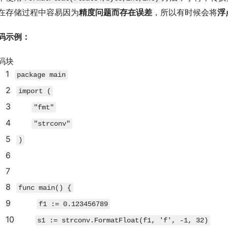
在存储过程中容易因为
精度问题而存在误差
，所以有时候会将
浮
码示例：
码块
1
package
main
2
import
(
3
"fmt"
4
"strconv"
5
)
6
7
8
func
main
(
)
{
9
f1
:=
0.123456789
10
s1
:=
strconv
.
FormatFloat
(
f1
,
'f'
,
-
1
,
32
)