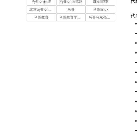
代
Python运维
Python面试题
Shell脚本
北京python培训
马哥
马哥linux
代
马哥教育
马哥教育学员故事
马哥马永亮，马哥linux讲师，马哥教育ceo