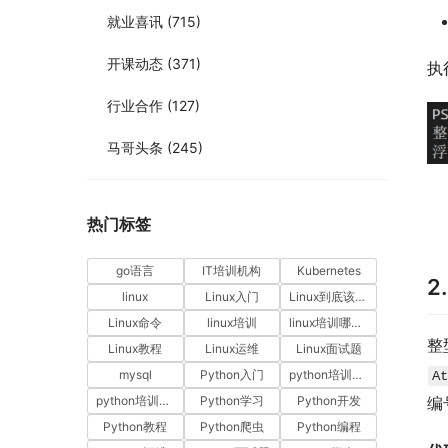
就业喜讯
(715)
开课动态
(371)
执
行业合作
(127)
马哥头条
(245)
热门标签
go语言
IT培训机构
Kubernetes
2
linux
Linux入门
Linux到底该怎样学？
Linux命令
linux培训
linux培训哪家好
整
Linux教程
Linux运维
Linux面试题
mysql
Python入门
python培训哪家好
At
python培训排名
Python学习
Python开发
编
Python教程
Python爬虫
Python编程