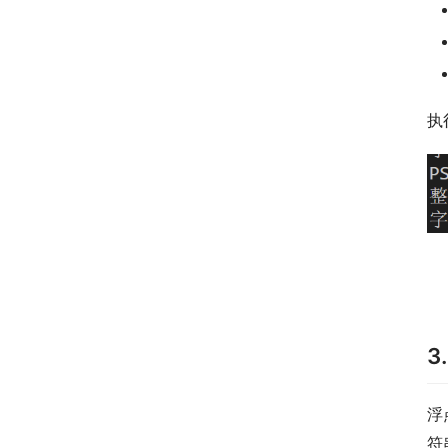
执
3
浮
符