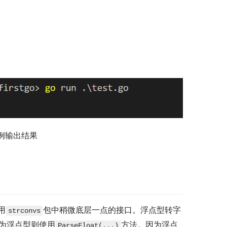
例输出结果
用
包中稍微底层一点的接口。浮点型转字
strconvs
为浮点型则使用
方法。因为浮点
ParseFloat(...)