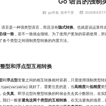
Go 语言的强制
go开发
,
技术干货
2020年9月17
o 语言是一种强类型语言，而且没有
隐式转换
。也就是说运算符
必须一致
，若不一致就会报错。为了使用户更加的容易使用，所以
了各个类型之间强制类型转换的内置方法。
. 整型和浮点型互相转换
型
和
浮点型
变量之间的相互转换相对容易，只需使用强制类型转
就好了。需要注意的是，当
高精度
向
低精度
类
type(variable)
，会
失真
。即浮点型向整型转换的时候会失去其小数部分。在实
，我们一般要
避免这两个类型的互相转换
，在无法避免的场景，