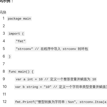
码示例：
码块
1
package
main
2
3
import
(
4
"fmt"
5
"strconv"
// 在程序中导入 strconv 转环包
6
)
7
8
func
main
(
)
{
9
var
a
int
=
10
// 定义一个整形变量并赋值为 10
10
var
b
string
=
"10"
// 定义一个字符串类型变量并赋值为
11
12
fmt
.
Printf
(
"整型转换为字符串：%sn"
,
strconv
.
Itoa
(
a