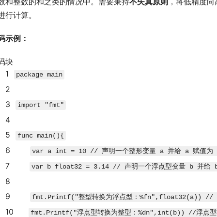
数和整数的和之类的情况中。需要秉持
不失真原则
，将低精度向
进行计算。
码示例：
码块
1
package
main
2
3
import
"fmt"
4
5
func
main
(
)
{
6
var
a
int
=
10
// 声明一个整形变量 a 并给 a 赋值为 
7
var
b
float32
=
3.14
// 声明一个浮点型变量 b 并给 b
8
9
fmt
.
Printf
(
"整型转换为浮点型：%fn"
,
float32
(
a
)
)
/
10
fmt
.
Printf
(
"浮点型转换为整型：%dn"
,
int
(
b
)
)
//浮点