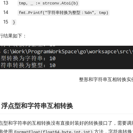
13
tmp
,
_
:=
strconv
.
Atoi
(
b
)
14
fmt
.
Printf
(
"字符串转换为整型：%dn"
,
tmp
)
15
}
行结果如下：
整形和字符串互相转换实
. 浮点型和字符串互相转换
点型和字符串的互相转换没有直接封装好的转换接口了，需要调
串使用
方法，字符串转换
FormatFloat(float64,byte,int,int)