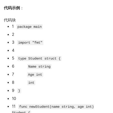
代码示例
：
代码块
1
package
main
2
3
import
"fmt"
4
5
type
Student
struct
{
6
Name
string
7
Age
int
8
int
9
}
10
11
func
newStudent
(
name
string
,
age
int
)
Student
{