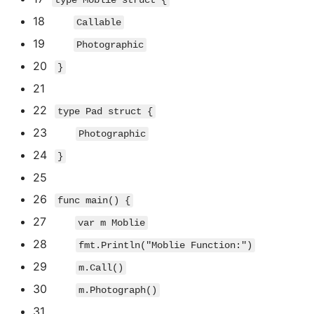
type
Moblie
struct
{
18
Callable
19
Photographic
20
}
21
22
type
Pad
struct
{
23
Photographic
24
}
25
26
func
main
(
)
{
27
var
m Moblie
28
fmt
.
Println
(
"Moblie Function:"
)
29
m
.
Call
(
)
30
m
.
Photograph
(
)
31