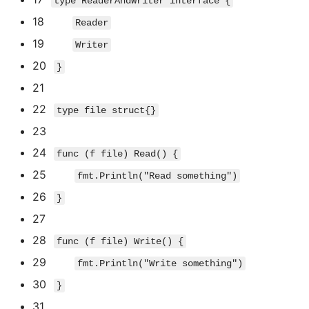
type
ReaderAndWriter
interface
{
18
Reader
19
Writer
20
}
21
22
type
file
struct
{
}
23
24
func
(
f file
)
Read
(
)
{
25
fmt
.
Println
(
"Read something"
)
26
}
27
28
func
(
f file
)
Write
(
)
{
29
fmt
.
Println
(
"Write something"
)
30
}
31