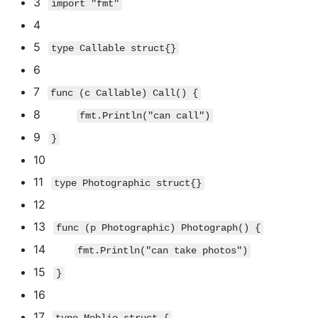
3
import
"fmt"
4
5
type
Callable
struct
{
}
6
7
func
(
c Callable
)
Call
(
)
{
8
fmt
.
Println
(
"can call"
)
9
}
10
11
type
Photographic
struct
{
}
12
13
func
(
p Photographic
)
Photograph
(
)
{
14
fmt
.
Println
(
"can take photos"
)
15
}
16
17