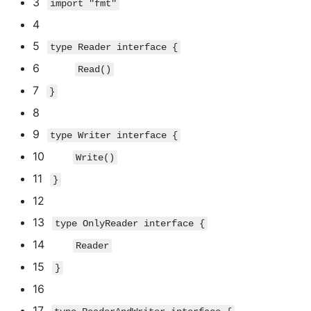
3
import
"fmt"
4
5
type
Reader
interface
{
6
Read
(
)
7
}
8
9
type
Writer
interface
{
10
Write
(
)
11
}
12
13
type
OnlyReader
interface
{
14
Reader
15
}
16
17