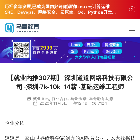
历经多年发展,已成为国内好评如潮的Linux云计算运维、
SRE、Devops、网络安全、云原生、Go、Python开发专
业人才培训机构!
【就业内推307期】 深圳道道网络科技有限公
司 ·深圳·7k-10k 14薪 ·基础运维工程师
就业喜讯
,
行业合作
,
马哥头条
,
马哥教育动态
2020年11月3日 下午12:19
7124
企业介绍：
道道是一家由世界级科学家创办的AI教育公司，以大数据技