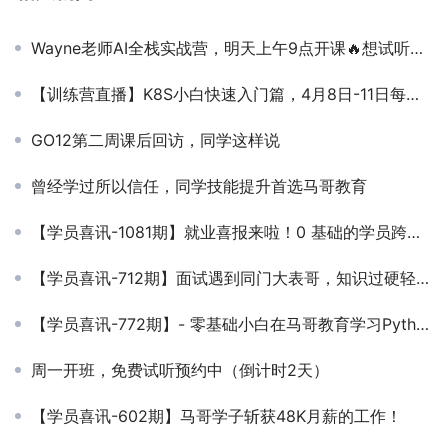
Wayne老师AI全栈实战营，明天上午9点开课🔥想试听的同学，速度预约！
【训练营直播】K8S小白快速入门篇，4月8日-11日每晚20点，准时开播！
GO12第二周课后回访，同学这样说
曾经学过所以信任，同学技能提升首选马哥教育
【学员喜讯-1081期】就业喜报来啦！0 基础的学员跨行学运维，一路 “打怪升级”，成功入行运维！
【学员喜讯-712期】面试遇到同门大表哥，知识过硬轻松拿offer！来马哥学习，哪里不会讲哪里，困点难点so easy！高薪就业？轻松！
【学员喜讯-772期】- 零基础小白在马哥教育学习Python四个半月，薪资过万，相比之前涨了一倍！
周一开班，免费试听预约中（倒计时2天）
【学员喜讯-602期】马哥学子斩获48K月薪的工作！