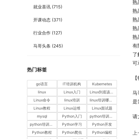
熟
就业喜讯
(715)
熟
熟
开课动态
(371)
熟
行业合作
(127)
熟
有
马哥头条
(245)
了
可
热门标签
【
go语言
IT培训机构
Kubernetes
linux
Linux入门
Linux到底该怎样学？
马
Linux命令
linux培训
linux培训哪家好
是
Linux教程
Linux运维
Linux面试题
请
mysql
Python入门
python培训哪家好
python培训排名
Python学习
Python开发
上
Python教程
Python爬虫
Python编程