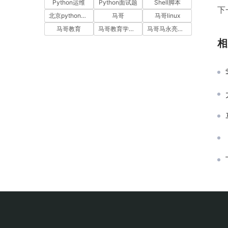
Python运维
Python面试题
Shell脚本
下
北京python培训
马哥
马哥linux
马哥教育
马哥教育学员故事
马哥马永亮，马哥linux讲师，马哥教育ceo
相