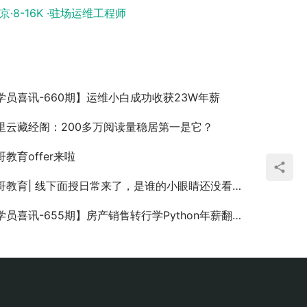
8-16K ·驻场运维工程师
学员喜讯-660期】运维小白成功收获23W年薪
里云藏经阁：200多万阅读量稳居第一是它？
哥教育offer来啦
哥教育| 线下面授日常来了，是谁的小眼睛还没看老师
学员喜讯-655期】房产销售转行学Python年薪翻三倍