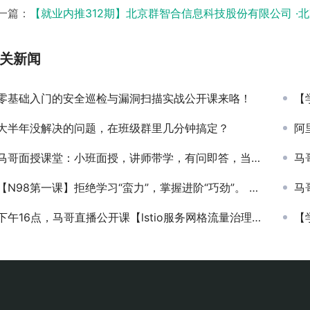
一篇：
【就业内推312期】北京群智合信息科技股份有限公司 ·北京·
关新闻
零基础入门的安全巡检与漏洞扫描实战公开课来咯！
【
大半年没解决的问题，在班级群里几分钟搞定？
阿
马哥面授课堂：小班面授，讲师带学，有问即答，当堂攻克，步步扎实。
马
【N98第一课】拒绝学习“蛮力”，掌握进阶“巧劲”。 让我们从“如何学习”开始，确保你的每一分钟都价值翻倍。
马
下午16点，马哥直播公开课【lstio服务网格流量治理】预约中
【