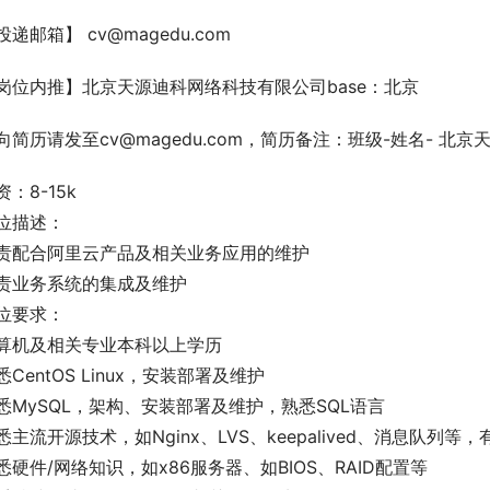
投递邮箱】 cv@magedu.com
岗位内推】北京天源迪科网络科技有限公司base：北京
向简历请发至cv@magedu.com，简历备注：班级-姓名- 北
资：8-15k
位描述：
责配合阿里云产品及相关业务应用的维护
责业务系统的集成及维护
位要求：
算机及相关专业本科以上学历
悉CentOS Linux，安装部署及维护
悉MySQL，架构、安装部署及维护，熟悉SQL语言
悉主流开源技术，如Nginx、LVS、keepalived、消息队列
悉硬件/网络知识，如x86服务器、如BIOS、RAID配置等