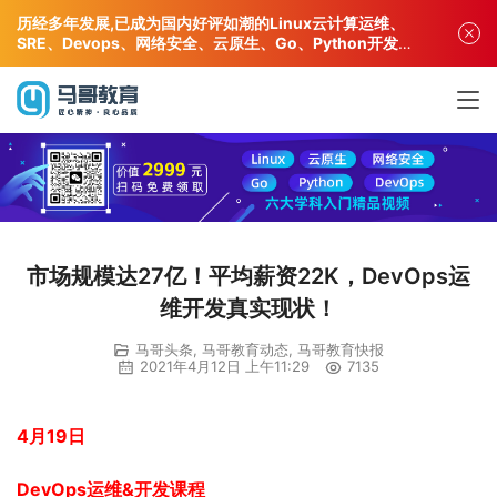
历经多年发展,已成为国内好评如潮的Linux云计算运维、
SRE、Devops、网络安全、云原生、Go、Python开发专
业人才培训机构!
市场规模达27亿！平均薪资22K，DevOps运
维开发真实现状！
马哥头条
,
马哥教育动态
,
马哥教育快报
2021年4月12日 上午11:29
7135
4月19日
DevOps运维&开发课程