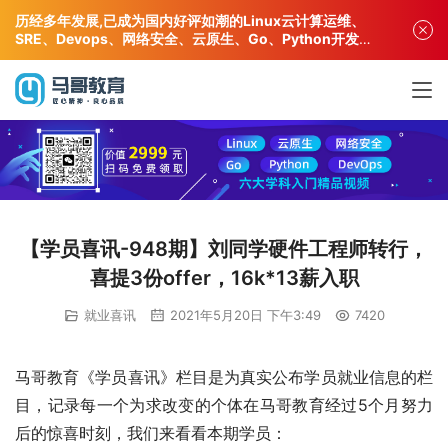
历经多年发展,已成为国内好评如潮的Linux云计算运维、
SRE、Devops、网络安全、云原生、Go、Python开发专
业人才培训机构!
【学员喜讯-948期】刘同学硬件工程师转行，
喜提3份offer，16k*13薪入职
就业喜讯
2021年5月20日 下午3:49
7420
马哥教育《学员喜讯》栏目是为真实公布学员就业信息的栏
目，记录每一个为求改变的个体在马哥教育经过5个月努力
后的惊喜时刻，我们来看看本期学员：