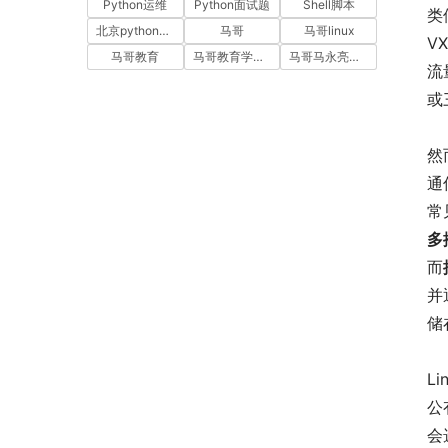
Python运维
Python面试题
Shell脚本
类
北京python培训
马哥
马哥linux
V
马哥教育
马哥教育学员故事
马哥马永亮，马哥linux讲师，马哥教育ceo
流
或
然
通
常
多
而
并
储
L
公
会