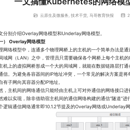
一文搞懂Kubernetes的网络模型：
云原生及微服务
,
技术干货
,
马哥教育快报
2
文分别介绍Overlay网络模型和Underlay网络模型。
一） Overlay网络模型
理网络模型中，连通多个物理网桥上的主机的一个简单办法是通
局域网（LAN）之中，管理员只需要确保各个网桥上每个主机的
主机上的虚拟网桥形成一个大的局域网，就能在数据链路层打通
通信。为避免各容器间的IP地址冲突，一个常见的解决方案是
自有子网向其容器分配IP地址。
然，主机间的网络通信只能经由主机上可对外通信的网络接口进
然难以实现，除非借助宿主机间的通信网络构建的通信“隧道”进
个逻辑通信网络通常即10.1.2节提及的Overlay网络或Underlay