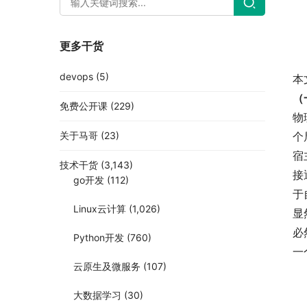
更多干货
devops
(5)
本
（
免费公开课
(229)
物
关于马哥
(23)
个
宿
技术干货
(3,143)
接
go开发
(112)
于
Linux云计算
(1,026)
显
必
Python开发
(760)
一
云原生及微服务
(107)
大数据学习
(30)