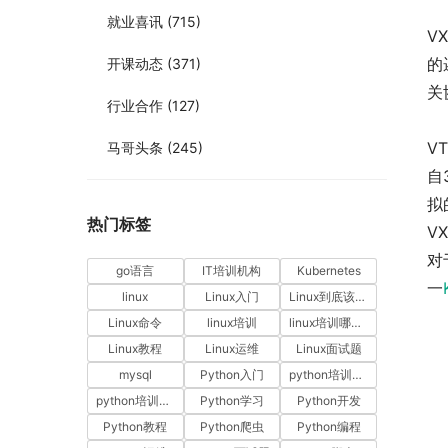
就业喜讯
(715)
V
的
开课动态
(371)
关
行业合作
(127)
V
马哥头条
(245)
自
拟
热门标签
V
对
go语言
IT培训机构
Kubernetes
一
linux
Linux入门
Linux到底该怎样学？
Linux命令
linux培训
linux培训哪家好
Linux教程
Linux运维
Linux面试题
mysql
Python入门
python培训哪家好
python培训排名
Python学习
Python开发
Python教程
Python爬虫
Python编程