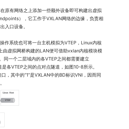
要在原有网络之上添加一些额外设备即可构建出虚拟
Endpoints），它工作于VXLAN网络的边缘，负责相
的出入口设备。
操作系统也可将一台主机模拟为VTEP，Linux内核
上由虚拟网桥构建的LAN便可借助vxlan内核模块模
络。同一个二层域内的各VTEP之间都需要建立
是各VTEP之间的点对点隧道，如图10-8所示。
络接口，其中的“1”是VXLAN中的BD标识VNI，因而同
D。