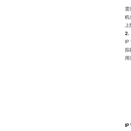
需
机
上
2.
I
拟
用
I