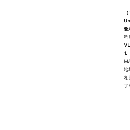
（
U
驱
程
V
1.
M
地
相
了