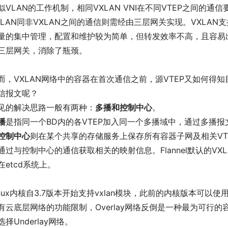
似VLAN的工作机制，相同VXLAN VNI在不同VTEP之间的
XLAN同非VXLAN之间的通信则需经由三层网关实现。VXLA
量的集中管理，配置和维护较为简单，但转发效率不高，且容易
三层网关，消除了瓶颈。
而，VXLAN网络中的容器在首次通信之前，源VTEP又如何得
信报文呢？
见的解决思路一般有两种：
多播和控制中心
。
播
是指同一个BD内的各VTEP加入同一个多播域中，通过多播报
控制中心
则在某个共享的存储服务上保存所有容器子网及相关VT
通过与控制中心的通信获取相关的映射信息。Flannel默认的V
在etcd系统上。
inux内核自3.7版本开始支持vxlan模块，此前的内核版本可以使
有云底层网络的功能限制，Overlay网络反倒是一种最为可行
选择Underlay网络。