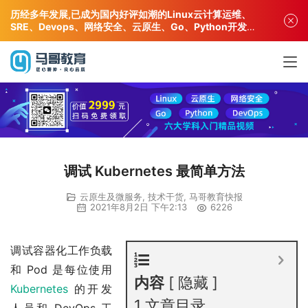
历经多年发展,已成为国内好评如潮的Linux云计算运维、
SRE、Devops、网络安全、云原生、Go、Python开发专
业人才培训机构!
调试 Kubernetes 最简单方法
云原生及微服务
,
技术干货
,
马哥教育快报
2021年8月2日 下午2:13
6226
调试容器化工作负载
和 Pod 是每位使用
内容
隐藏
Kubernetes
的开发
1
文章目录
人员和 DevOps 工