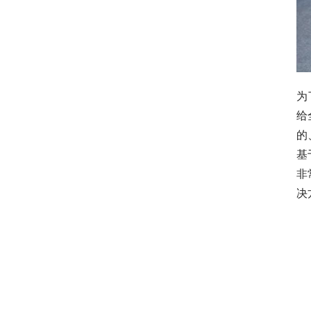
为
给
的
基
非
决