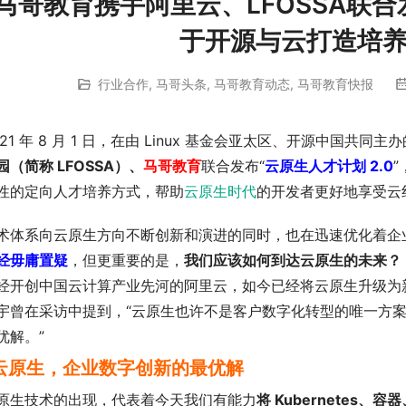
马哥教育携手阿里云、LFOSSA联合
于开源与云打造培
行业合作
,
马哥头条
,
马哥教育动态
,
马哥教育快报
021 年 8 月 1 日，在由 Linux 基金会亚太区、开源中国共同主办的
园（简称 LFOSSA）、
马哥教育
联合发布“
云原生人才计划 2.0
性的定向人才培养方式，帮助
云原生时代
的开发者更好地享受云
术体系向云原生方向不断创新和演进的同时，也在迅速优化着企
经毋庸置疑
，但更重要的是，
我们应该如何到达云原生的未来？
经开创中国云计算产业先河的阿里云，如今已经将云原生升级为
宇曾在采访中提到，“云原生也许不是客户数字化转型的唯一方
优解。”
云原生，企业数字创新的最优解
原生技术的出现，代表着今天我们有能力
将 Kubernetes、容