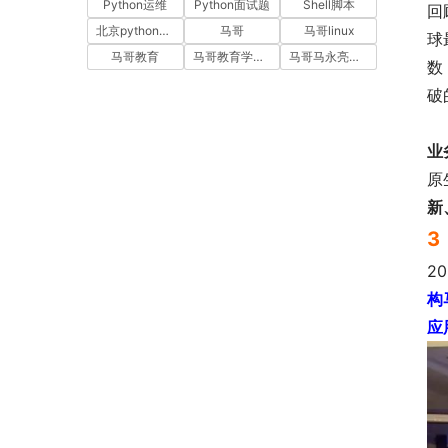
Python运维
Python面试题
Shell脚本
回
北京python培训
马哥
马哥linux
球
马哥教育
马哥教育学员故事
马哥马永亮，马哥linux讲师，马哥教育ceo
数
破
业
原
新
3
2
构
应