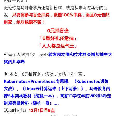
还能一起走！
无论你是马哥老学员还是新粉丝，或是从未听过马哥的朋
友，
只要你参与盲盒抽奖，就能100%中奖，而且0元包邮
到家，绝对稳赚不赔！
0元抽盲盒
「6重好礼任意抽」
「人人都是运气王」
📢每个人限抽1次，另外
转发朋友圈和技术群会增加抽中大
奖的几率哟
🔔 本次「0元抽盲盒」活动，奖品十分丰富，
Kubernetes+Prometheus专题课、《Kubernetes进阶
实战》、《Linux云计算运维（上下两册）》、
马哥教育内
部5本架构教材（随机一本）、高薪IT学院年度VIP和3种定
制精美鼠标垫（随机一份）....
活动时间截止
12月1日早9点