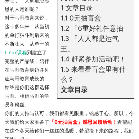
来临了，大家最想感
1
文章目录
恩的人是谁呢？
1.1
0元抽盲盒
对于马哥教育来说，
这十多年来，从当初
1.2
「6重好礼任意抽」
的单打独斗到后来的
1.3
「人人都是运气
不断壮大，从单一的
王」
Linux课程
到建立了
1.4
赶紧参加活动吧！
完整的产品线，陪伴
1.5
来看看盲盒里有什
在马哥教育身边并见
证马哥教育成长的，
么？
始终是你们这群选择
文章目录
马哥、相信马哥的学
员和粉丝。
你们的支持与认可，我们都看见眼里，铭感于心。所以，今
天我们给大家准备了
「0元抽盲盒」感恩回馈活动！
希望能
在这个冬天给你们一丝丝的温暖，希望接下来的路程，我们