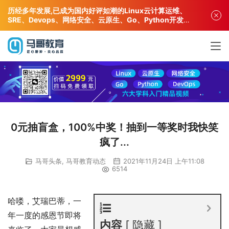
历经多年发展,已成为国内好评如潮的Linux云计算运维、
SRE、Devops、网络安全、云原生、Go、Python开发专
业人才培训机构!
0元抽盲盒，100%中奖！抽到一等奖时我快笑
疯了...
马哥头条
,
马哥教育动态
2021年11月24日 上午11:08
6514
哈喽，艾瑞巴蒂，一
年一度的感恩节即将
内容
隐藏