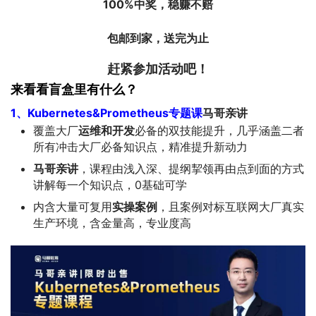
100%中奖，稳赚不赔
包邮到家，送完为止
赶紧参加活动吧！
来看看盲盒里有什么？
1、Kubernetes&Prometheus专题课
马哥亲讲
覆盖大厂
运维和开发
必备的双技能提升，几乎涵盖二者
所有冲击大厂必备知识点，精准提升新动力
马哥亲讲
，课程由浅入深、提纲挈领再由点到面的方式
讲解每一个知识点，0基础可学
内含大量可复用
实操案例
，且案例对标互联网大厂真实
生产环境，含金量高，专业度高