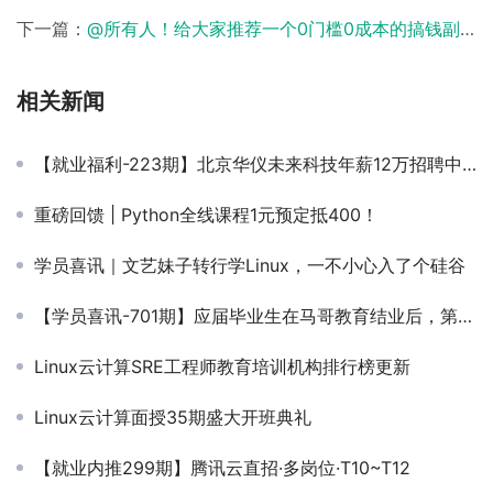
下一篇：
@所有人！给大家推荐一个0门槛0成本的搞钱副业！
相关新闻
【就业福利-223期】北京华仪未来科技年薪12万招聘中级运维工程师
重磅回馈 | Python全线课程1元预定抵400！
学员喜讯｜文艺妹子转行学Linux，一不小心入了个硅谷
【学员喜讯-701期】应届毕业生在马哥教育结业后，第一份工作月薪12k，双休不加班~
Linux云计算SRE工程师教育培训机构排行榜更新
Linux云计算面授35期盛大开班典礼
【就业内推299期】腾讯云直招·多岗位·T10~T12