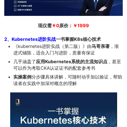
现仅需
￥
0
原价：
￥1999
2、Kubernetes进阶实战
一书掌握K8s核心技术
《kubernetes进阶实战（第二版）》由
马哥亲著
，渐
进式铺陈，适合入门与进阶，质量有保证
几乎涵盖了
应用Kubernetes系统的主流知识点
，甚至
可以作为考取CKA认证证书的配套参考书
实操案例
分步骤具体讲解，可随时动手加以验证，帮助
读者在实践中加深对概念的理解