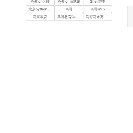
Python运维
Python面试题
Shell脚本
北京python培训
马哥
马哥linux
马哥教育
马哥教育学员故事
马哥马永亮，马哥linux讲师，马哥教育ceo