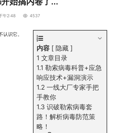
始搞内卷了...
下午2:48
4537
不认识它。
内容
隐藏
1
文章目录
1.1
勒索病毒科普+应急
响应技术+漏洞演示
1.2
一线大厂专家手把
手教你
1.3
识破勒索病毒套
路！解析病毒防范策
略！