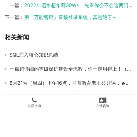
上一篇：
2022年运维想年薪30W+，先看你会不会这两门技术？
下一篇：
用「万能密码」直接登录系统，真是绝了～
相关新闻
SQL注入核心知识总结
一篇超详细的等级保护建设全流程，你一定用得上！（建议收藏）
8月21号（周四）下午16点，马哥教育老王公开课，🔥教你把项目一键整上容器和K8s私有云！都是干货，来听就完事儿了↓
大厂月薪3W都招不到人，Go的门槛原来这么高？！
电话咨询
在线咨询
深入理解Go并发IO模型
黑客入门级操作！万能密码直接登录系统