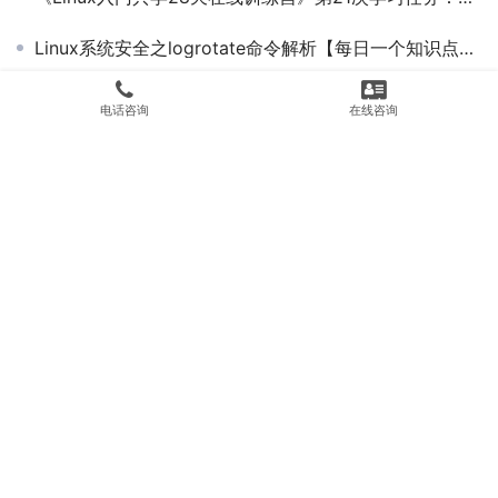
Linux系统安全之logrotate命令解析【每日一个知识点第98期-Linux】
Linux社区将采用新的行为准则【马哥教育新闻快报277期】
电话咨询
在线咨询
Windows、Linux 纷纷被爆漏洞，黑客可直取 root 权限！
Linux运维应该知道的Vi/Vim 编辑器使用命令
《Linux入门共学7天速成训练营》第7天第二部分学习任务：bash常见特性及文本查看命令作业提交
在Windows安装Python的教程
Copyright © 2008-2026
马哥教育
https://www.magedu.com 版权所有
京
ICP备16064699号-2
Powered by 马哥教育 |
网站地图