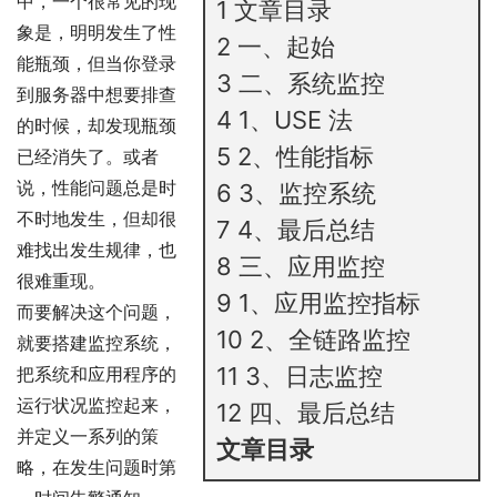
中，一个很常见的现
1
文章目录
象是，明明发生了性
2
一、起始
能瓶颈，但当你登录
3
二、系统监控
到服务器中想要排查
4
1、USE 法
的时候，却发现瓶颈
5
2、性能指标
已经消失了。或者
说，性能问题总是时
6
3、监控系统
不时地发生，但却很
7
4、最后总结
难找出发生规律，也
8
三、应用监控
很难重现。
9
1、应用监控指标
而要解决这个问题，
10
2、全链路监控
就要搭建监控系统，
11
3、日志监控
把系统和应用程序的
运行状况监控起来，
12
四、最后总结
并定义一系列的策
文章目录
略，在发生问题时第