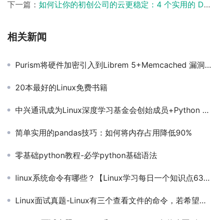
下一篇：
如何让你的初创公司的云更稳定：4 个实用的 DevOps 技巧
相关新闻
Purism将硬件加密引入到Librem 5+Memcached 漏洞可窃取服务器数据【马哥教育早报-215期】
20本最好的Linux免费书籍
中兴通讯成为Linux深度学习基金会创始成员+Python 3.7 的第三个 beta 预览版发布【马哥教育早报-231期】
简单实用的pandas技巧：如何将内存占用降低90%
零基础python教程-必学python基础语法
linux系统命令有哪些？【Linux学习每日一个知识点63期】
Linux面试真题-Linux有三个查看文件的命令，若希望在查看文件内容过程中可以用光标上下移动来查看文件内容，应使用什么命令？