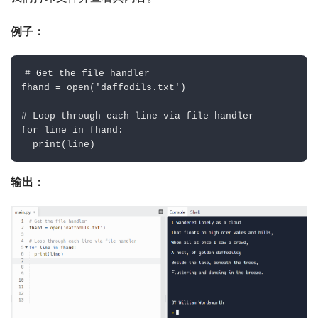
例子：
# Get the file handler
fhand 
=
open
(
'daffodils.txt'
)
# Loop through each line via file handler
for
 line 
in
 fhand
:
print
(
line
)
输出：