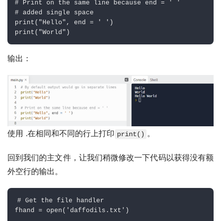
# Print on the same line because end = ' '
# added single space
print
(
"Hello"
,
 end 
=
' '
)
print
(
"World"
)
输出：
使用 .在相同和不同的行上打印
。
print()
回到我们的主文件，让我们稍微修改一下代码以获得没有额
外空行的输出。
# Get the file handler
fhand 
=
open
(
'daffodils.txt'
)