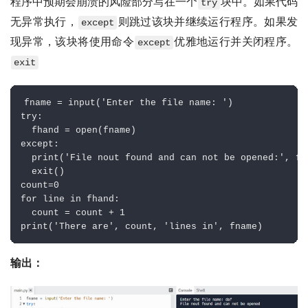
程序中预期会崩溃的风险部分写在一个
块中。如果代码
try
无异常执行，
则跳过该块并继续运行程序。如果发
except
现异常，该块将使用命令
优雅地运行并关闭程序。
except
exit
fname 
=
input
(
'Enter the file name: '
)
try
:
  fhand 
=
open
(
fname
)
except
:
print
(
'File nout found and can not be opened:'
,
 fn
  exit
(
)
count
=
0
for
 line 
in
 fhand
:
  count 
=
 count 
+
1
print
(
'There are'
,
 count
,
'lines in'
,
 fname
)
输出：