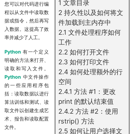
1
文章目录
您可以对代码进行编
2
持久性以及如何将文
程以从文件中读取数
据或指令，然后再写
件加载到主内存中
入数据。这提高了效
2.1
文件处理程序如何
率并减少了人工。
工作
2.2
如何打开文件
Python
有一个定义
明确的方法来打开、
2.3
如何打印文件
读取和写入文件。
2.4
如何处理额外的行
Python
中文件操作
空间
的一些应用程序包
2.4.1
方法 #1：更改
括：读取数据以进行
print 的默认结束值
算法训练和测试、读
取文件以创建生成艺
2.4.2
方法 #2：使用
术、报告和读取配置
rstrip() 方法
文件。
2.5
如何让用户选择文