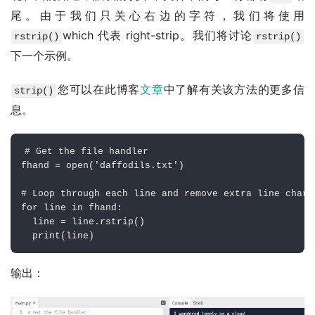
尾。由于我们只关心右边的字符，我们将使用
which 代表 right-strip。我们将讨论
rstrip()
rstrip()
下一个示例。
您可以在此博客
文章
中了解有关该方法的更多信
strip()
息。
# Get the file handler
fhand 
=
open
(
'daffodils.txt'
)
# Loop through each line and remove extra line chara
for
 line 
in
 fhand
:
  line 
=
 line
.
rstrip
(
)
print
(
line
)
输出：