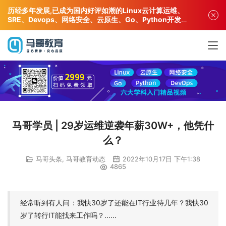
历经多年发展,已成为国内好评如潮的Linux云计算运维、
SRE、Devops、网络安全、云原生、Go、Python开发专
业人才培训机构!
马哥学员 | 29岁运维逆袭年薪30W+，他凭什
么？
马哥头条
,
马哥教育动态
2022年10月17日 下午1:38
4865
经常听到有人问：我快30岁了还能在IT行业待几年？我快30
岁了转行IT能找来工作吗？......