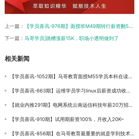
上一篇：
【学员喜讯-976期】面授班M49期转行薪资翻5倍！！
下一篇：
马哥学员|跳槽涨薪15K，职场小透明做到了
相关新闻
【学员喜讯-1052期】马哥教育面授M55学员本科在读入职成功，11k*14薪
【学员喜讯-663期】运维学员学习linux后薪资成功收获到14K/月
【就业内推291期】电网系统云南远信科技年薪20万招聘运维主管
【学员喜讯-910期】试用期薪资100%，月收入20K~
【学员喜讯-856期】在马哥教育最重要的就是学到技术，找到让自己满意的工作！毕业后刷了两遍老王的视频，面试5家，拿了3家offer！成功的秘诀可以复制哦~