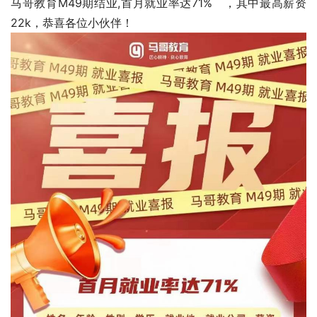
马哥教育M49期结业,首月就业率达71%   ，其中最高薪资
22k，恭喜各位小伙伴！