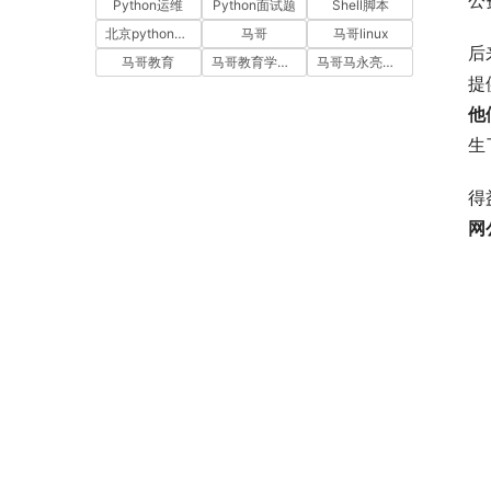
公
Python运维
Python面试题
Shell脚本
北京python培训
马哥
马哥linux
后
马哥教育
马哥教育学员故事
马哥马永亮，马哥linux讲师，马哥教育ceo
提
他
生
得
网