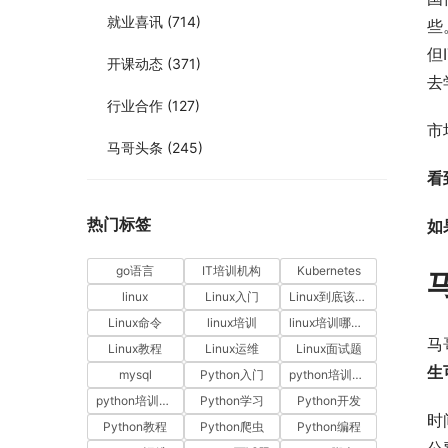
就业喜讯
(714)
些
但
开课动态
(371)
去
行业合作
(127)
市
马哥头条
(245)
看
热门标签
如
go语言
IT培训机构
Kubernetes
linux
Linux入门
Linux到底该怎样学？
Linux命令
linux培训
linux培训哪家好
马
Linux教程
Linux运维
Linux面试题
生
mysql
Python入门
python培训哪家好
python培训排名
Python学习
Python开发
时
Python教程
Python爬虫
Python编程