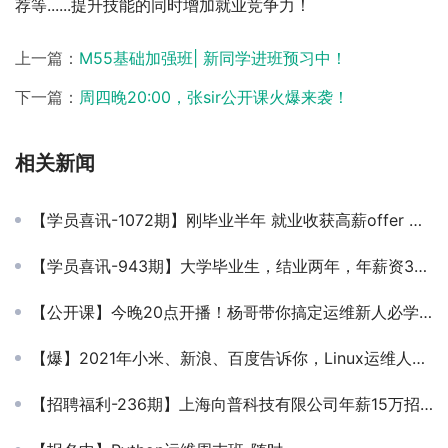
荐等......提升技能的同时增加就业竞争力！
上一篇：
M55基础加强班| 新同学进班预习中！
下一篇：
周四晚20:00，张sir公开课火爆来袭！
相关新闻
【学员喜讯-1072期】刚毕业半年 就业收获高薪offer 定薪13K →比之前工资涨5K
【学员喜讯-943期】大学毕业生，结业两年，年薪资30w+
【公开课】今晚20点开播！杨哥带你搞定运维新人必学的 VI & Sed 内功课
【爆】2021年小米、新浪、百度告诉你，Linux运维人必须提升到SRE！没得选！
【招聘福利-236期】上海向普科技有限公司年薪15万招聘运维工程师