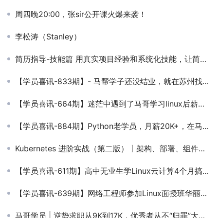
周四晚20:00，张sir公开课火爆来袭！
李松涛（Stanley）
简历指导-技能篇 用真实项目经验和系统化技能，让简历自带竞争力！
【学员喜讯-833期】- 马帮学子还没结业，就在苏州找到了16K的工作！
【学员喜讯-664期】迷茫中遇到了马哥学习linux后薪资成功比一年前增涨了一倍
【学员喜讯-884期】Python老学员，月薪20K+，在马哥教育学到了真正的技术，跳槽加薪才更有优势！
Kubernetes 进阶实战（第二版）丨架构、部署、组件原理、配置实战一次通关！
【学员喜讯-611期】高中无业生学Linux云计算4个月搞定年薪13万
【学员喜讯-639期】网络工程师参加Linux面授班华丽转型云计算运维工程师
马哥学员 | 逆势求职从9K到17K，优秀者从不“归罪”大环境！