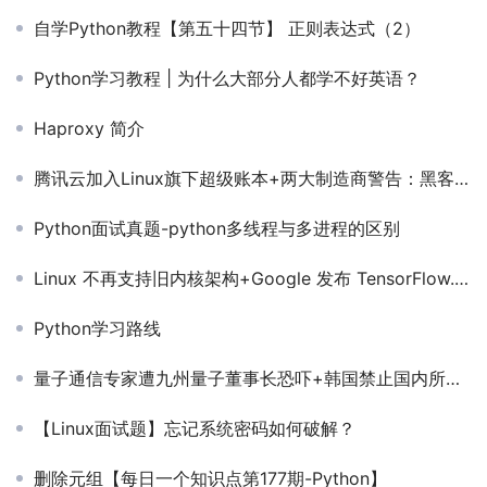
自学Python教程【第五十四节】 正则表达式（2）
Python学习教程 | 为什么大部分人都学不好英语？
Haproxy 简介
腾讯云加入Linux旗下超级账本+两大制造商警告：黑客可迫使ATM机吐出现金【马哥教育早报-195期】
Python面试真题-python多线程与多进程的区别
Linux 不再支持旧内核架构+Google 发布 TensorFlow.js【马哥教育早报-232期】
Python学习路线
量子通信专家遭九州量子董事长恐吓+韩国禁止国内所有形式ICO【马哥教育早报-118期】
【Linux面试题】忘记系统密码如何破解？
删除元组【每日一个知识点第177期-Python】