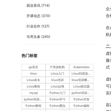
就业喜讯
(714)
企
合
开课动态
(370)
行业合作
(127)
在
机
马哥头条
(245)
二
虚
热门标签
服
式
go语言
IT培训机构
Kubernetes
linux
Linux入门
Linux到底该怎样学？
虚
Linux命令
linux培训
linux培训哪家好
可
Linux教程
Linux运维
Linux面试题
实
mysql
Python入门
python培训哪家好
python培训排名
Python学习
Python开发
容
Python教程
Python爬虫
Python编程