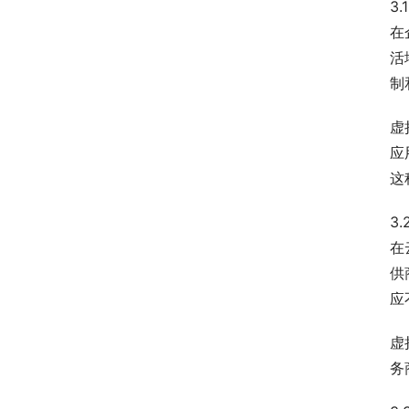
3
在
活
制
虚
应
这
3
在
供
应
虚
务