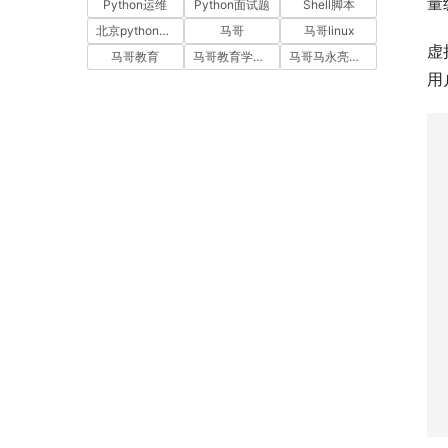
量
Python运维
Python面试题
Shell脚本
北京python培训
马哥
马哥linux
虚
马哥教育
马哥教育学员故事
马哥马永亮，马哥linux讲师，马哥教育ceo
用