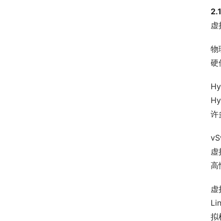
2
虚
物
硬
H
H
许
v
虚
高
虚
L
拟