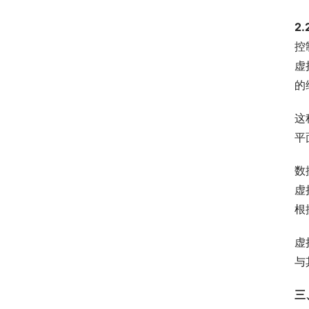
2
控
虚
的
这
平
数
虚
根
虚
与
三