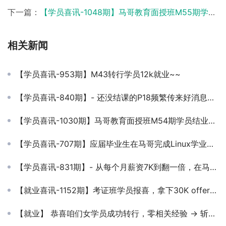
下一篇：
【学员喜讯-1048期】马哥教育面授班M55期学员，应届毕业生拿到offer啦
相关新闻
【学员喜讯-953期】M43转行学员12k就业~~
【学员喜讯-840期】- 还没结课的P18频繁传来好消息，已经就业5人中两人拿到20k以上，要高薪，学Python！7.22号等你哦~
【学员喜讯-1030期】马哥教育面授班M54期学员结业后拿到15k
【学员喜讯-707期】应届毕业生在马哥完成Linux学业薪资12K/月，双休不加班！
【学员喜讯-831期】- 从每个月薪资7K到翻一倍，在马哥教育仅需4个半月！
【就业喜讯-1152期】考证班学员报喜，拿下30K offer！感谢老师帮忙辅导简历~
【就业】 恭喜咱们女学员成功转行，零相关经验 → 斩获月薪12K+ Offer！方向比努力更重要，再次印证！