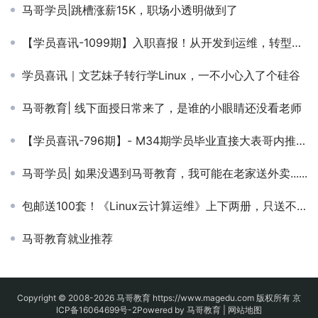
马哥学员|跳槽涨薪15K，职场小透明做到了
【学员喜讯-1099期】入职喜报！从开发到运维，转型之路新起点。
学员喜讯｜文艺妹子转行学Linux，一不小心入了个硅谷
马哥教育| 线下面授日常来了，是谁的小眼睛还没看老师
【学员喜讯-796期】- M34期学员毕业直接大表哥内推，成功就业无压力！
马哥学员| 如果没遇到马哥教育，我可能在老家送外卖......
包邮送100套！《Linux云计算运维》上下两册，只送不卖！
马哥教育就业推荐
Copyright © 2008-2026
马哥教育
https://www.magedu.com 版权所有
京
ICP备16064699号-2
Powered by 马哥教育 |
网站地图