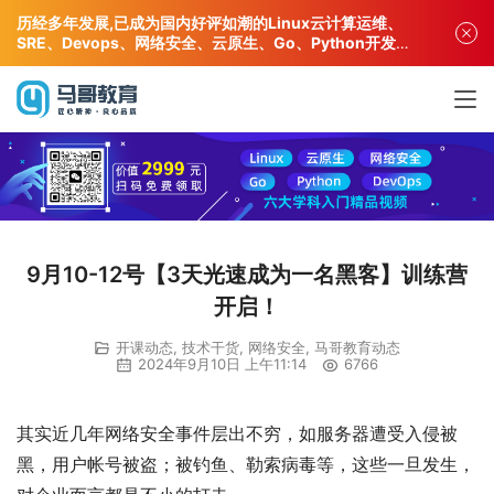
历经多年发展,已成为国内好评如潮的Linux云计算运维、
SRE、Devops、网络安全、云原生、Go、Python开发专
业人才培训机构!
9月10-12号【3天光速成为一名黑客】训练营
开启！
开课动态
,
技术干货
,
网络安全
,
马哥教育动态
2024年9月10日 上午11:14
6766
其实近几年网络安全事件层出不穷，如服务器遭受入侵被
黑，用户帐号被盗；被钓鱼、勒索病毒等，这些一旦发生，