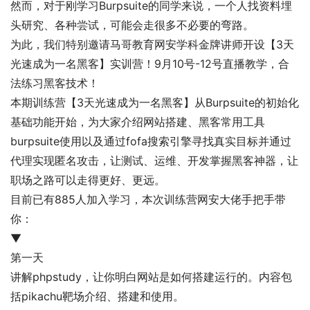
然而，对于刚学习Burpsuite的同学来说，一个人找资料埋
头研究、各种尝试，可能会走很多不必要的弯路。
为此，我们特别邀请马哥教育网安学科金牌讲师开设
【3天
光速成为一名黑客】实训营！9月10号-12号直播教学，
合
法练习黑客技术！
本期训练营
【3天光速成为一名黑客】
从Burpsuite的初始化
基础功能开始，为大家介绍
网站搭建、黑客常用工具
burpsuite使用以及通过fofa搜索引擎寻找真实目标并通过
代理实现匿名攻击
，
让测试、运维、开发掌握黑客神器，
让
职场之路可以走得更好、更远。
目前已有885人加入学习，本次训练营网安大佬手把手带
你：
▼
第一天
讲解phpstudy，让你明白网站是如何搭建运行的。内容包
括pikachu靶场介绍、搭建和使用。