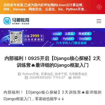
历经多年发展,已成为国内好评如潮的Linux云计算运维、
SRE、Devops、网络安全、云原生、Go、Python开发专
业人才培训机构!
内部福利！0925开启【Django核心探秘】2天
训练营🔥最详细的Django框架入门
Python开发
,
开课动态
,
技术干货
,
马哥教育动态
2024年9月20日 下午5:27
8639
内部福利！【Django核心探秘】2天训练营🔥最详细的
Django框架入门，零基础也能学↓↓