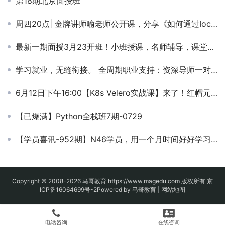
第18期北京面授班
周四20点| 金牌讲师喻老师公开课，分享《如何通过Ioc改善项目代码质量》！
最新一期面授3月23开班！小班授课，名师辅导，课堂即实战，零基础可学!
学习就业，无缝衔接。 全周期职业支持：资深导师一对一面试直通，专属帮帮团长效入职护航
6月12日下午16:00【K8s Velero实战课】来了！红帽元老级专家老王亲授！
【已爆满】Python全栈班7期-0729
【学员喜讯-952期】N46学员，用一个月时间好好学习了直播课，喜收四份offer
Copyright © 2008-2026
马哥教育
https://www.magedu.com 版权所有
京
ICP备16064699号-2
Powered by 马哥教育 |
网站地图
电话咨询
在线咨询