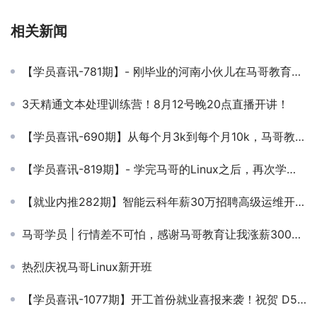
相关新闻
【学员喜讯-781期】- 刚毕业的河南小伙儿在马哥教育学习四个月！起薪10K！
3天精通文本处理训练营！8月12号晚20点直播开讲！
【学员喜讯-690期】从每个月3k到每个月10k，马哥教育为你的高薪梦买单
【学员喜讯-819期】- 学完马哥的Linux之后，再次学完Python。目前创业当老板服务十多家客户！
【就业内推282期】智能云科年薪30万招聘高级运维开发工程师
马哥学员 | 行情差不可怕，感谢马哥教育让我涨薪3000+！
热烈庆祝马哥Linux新开班
【学员喜讯-1077期】开工首份就业喜报来袭！祝贺 D52 运维自动化课程学员成功斩获心仪 offer