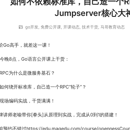
如何不依赖标准库，自己造一个RP
Jumpserver核
go开发
,
免费公开课
,
开课动态
,
技术干货
,
马哥教育动态
阶Go高手，就差这一课！
今晚8点，Go语言公开课上干货：
 RPC为什么是微服务基石？
 如何绕开标准库，自己造一个RPC“轮子”？
 现场编码实战，干货满满！
牌讲师老喻带你[拳头]从原理到实战，完成从0到1的搭建！
预约不错过https://edu.magedu.com/course/opennessCours