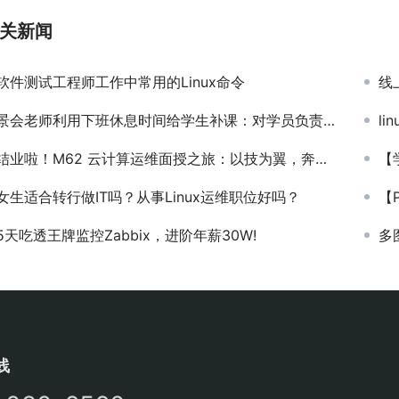
关新闻
软件测试工程师工作中常用的Linux命令
线上
景会老师利用下班休息时间给学生补课：对学员负责，不是说的，是做的💪
l
结业啦！M62 云计算运维面授之旅：以技为翼，奔赴新程
【学
女生适合转行做IT吗？从事Linux运维职位好吗？
【
5天吃透王牌监控Zabbix，进阶年薪30W!
多
线