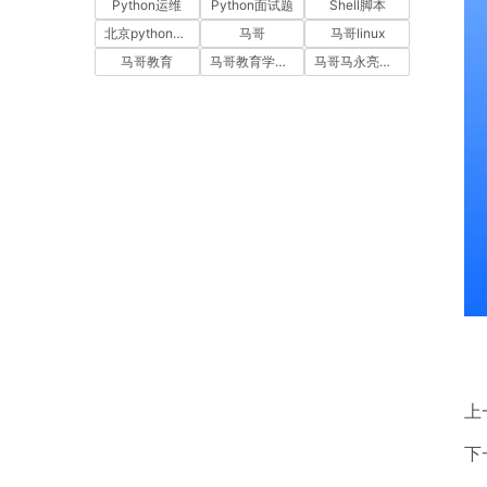
Python运维
Python面试题
Shell脚本
北京python培训
马哥
马哥linux
马哥教育
马哥教育学员故事
马哥马永亮，马哥linux讲师，马哥教育ceo
上
下