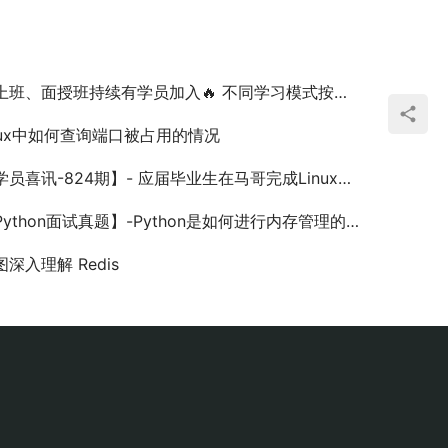
班、面授班持续有学员加入🔥 不同学习模式按需选择，夯实技术抓住职场机会！💪
inux中如何查询端口被占用的情况
员喜讯-824期】- 应届毕业生在马哥完成Linux学业薪资12K/月，双休不加班！
Python面试真题】-Python是如何进行内存管理的？
图深入理解 Redis