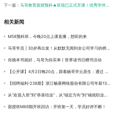
下一篇：
马哥教育面授预科🔥班现已正式开课！优秀学伴，携手共同成长。
相关新闻
M58预科班，今晚20点上课直播，想听的来
马哥学员 | 30岁再出发！从默默无闻到全公司学习的榜样！
你挑本书就好，马哥为你买单丨世界读书日赠书活动
【公开课】4月2日晚20点，跟着杨哥学云原生：通过 ACK 快速搭建魔方游戏！
【招聘福利-238期】浙江畅唐网络股份有限公司年薪13万招聘Linux维工程师
从“欢迎入班”到“恭喜结业”，从“锚定方向”到“铺就职业新篇章”，马哥教育全程匠心陪伴。
面授班M69期开班回访：开班第一天，学员好评不断！