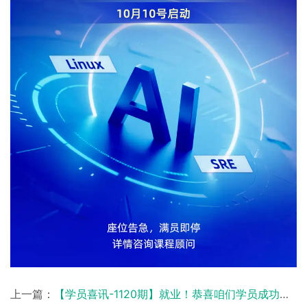
上一篇：
【学员喜讯-1120期】就业！恭喜咱们学员成功入职上海运维岗，斩获20K月薪！