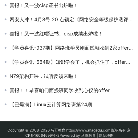
喜报！又一波cisp证书出炉啦！
网安人冲！4月8号 20 点锁定《网络安全等级保护测评更新解读》公开课！
喜报！又一波红帽证书、cisp成绩出炉啦！
【学员喜讯-937期】网络班学员刚面试就收到2家offer，年薪16w
【学员喜讯-684期】知识学会了，机会抓住了，offer拿到手软
N79架构开课，试听反馈来啦！
喜报！！恭喜咱们面授班同学收到心仪的offer
【已爆满】Linux云计算网络班第24期
Copyright © 2008-2026
马哥教育
https://www.magedu.com 版权所有
京
ICP备16064699号-2
Powered by 马哥教育 |
网站地图