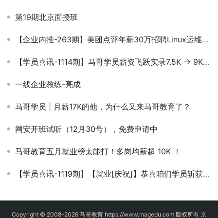
第19期北京面授班
【企业内推-263期】美团点评年薪30万招聘Linux运维工程师
【学员喜讯-1114期】马哥学员薪资飞跃实录7.5K → 9K → 13K → 15K！三次涨薪，薪资翻倍！
一线企业教练-亮成
马哥学员 | 月薪17K的他，为什么又来马哥教育了？
网安开班试听（12月30号），免费申请中
马哥教育五月就业榜太能打！多岗均薪超 10K ！
【学员喜讯-1119期】【就业[庆祝]】恭喜咱们学员斩获15K月薪！
Copyright © 2008-2026
马哥教育
https://www.magedu.com 版权所有
京