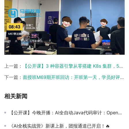
上一篇：
【公开课】3 种容器引擎从零搭建 K8s 集群，5月13日（周三）20点，树森老师（16年+经验）带你现场实操！
下一篇：
面授班M69期开班回访：开班第一天，学员好评不断！
相关新闻
【公开课】今晚开播：AI全自动Java代码审计：OpenCode + java-audit-skills 一键审计华夏ERP，10分钟出报告！
《AI全栈实战营》新课上新，团报通道已开启！🔥