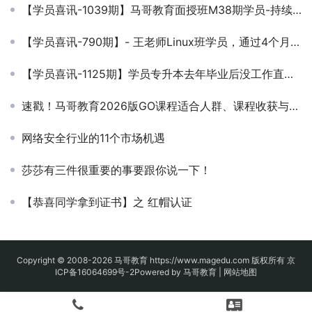
【学员喜讯-1039期】马哥教育面授班M38期学员-持续跟踪就业28岁拿到30k+薪资
【学员喜讯-790期】- 王老师Linux班学员，通过4个月的学习，完成零基础华丽的转身 ！
【学员喜讯-1125期】学员专升本去年毕业后没工作直接来马哥学习的，一举斩获14k offer！
速戳！马哥教育2026版GO课程适合人群、课程收获与适配岗位→
网络安全行业的11个市场机遇
莎莎有三件很重要的事要跟你说一下！
【恭喜同学拿到证书】之 红帽认证
Copyright © 2008-2026
马哥教育
https://www.magedu.com 版权所有
京
ICP备16064699号-2
Powered by 马哥教育 |
网站地图