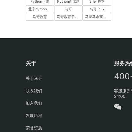
Python运维
Python面试题
Shell脚本
北京python培训
马哥
马哥linux
马哥教育
马哥教育学员故事
马哥马永亮，马哥linux讲师，马哥教育ceo
关于
服务热
400
关于马哥
联系我们
客服服务时
24:00
加入我们
发展历程
荣誉资质