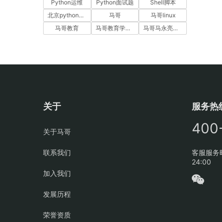
Python运维
Python面试题
Shell脚本
北京python培训
马哥
马哥linux
马哥教育
马哥教育学员故事
马哥马永亮，马哥linux讲师，马哥教育ceo
关于
服务热
400
关于马哥
联系我们
客服服务时
24:00
加入我们
发展历程
荣誉资质