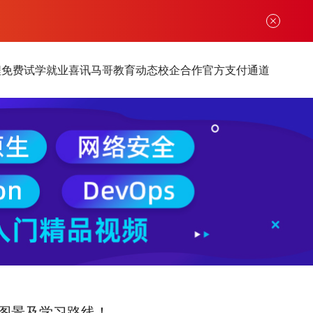
程
免费试学
就业喜讯
马哥教育动态
校企合作
官方支付通道
图景及学习路线！